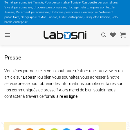
Passer
T-shirt personnalisé Tunisie, Polo personnalisé Tunisie, Casquette personnalisée,
Sweat personnalisé, Broderie personnalisée, Flocage t-shirt, Impression textile
au
Tunisie, Vêtement personnalisé, Uniforme personnalisé entreprise, Vêtement
contenu
publicitaire, Sérigraphie textile Tunisie, T-shirt entreprise, Casquette brodée, Polo
brodé entreprise,
Presse
Vous êtes journaliste et vous souhaitez réaliser une interview et un
article sur
Labasni
ou bien vous souhaitez vous adresser à notre
service presse pour obtenir des informations complémentaires sur
nos communiqués de presse ? Alors merci de bien vouloir nous
contacter à travers ce
formulaire en ligne