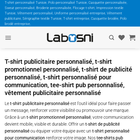
Passer
T-shirt personnalisé Tunisie, Polo personnalisé Tunisie, Casquette personnalisée,
Sweat personnalisé, Broderie personnalisée, Flocage t-shirt, Impression textile
au
Tunisie, Vêtement personnalisé, Uniforme personnalisé entreprise, Vêtement
contenu
publicitaire, Sérigraphie textile Tunisie, T-shirt entreprise, Casquette brodée, Polo
brodé entreprise,
T-shirt publicitaire personnalisé, t-shirt
promotionnel personnalisé, t-shirt de publicité
personnalisé, t-shirt personnalisé pour
communication, tee-shirt pub personnalisé,
vêtement publicitaire personnalisé
Le
t-shirt publicitaire personnalisé
est l’outil idéal pour faire passer
un message, renforcer votre visibilité ou promouvoir une marque.
Grâce à un
t-shirt promotionnel personnalisé
, votre communication
devient mobile, visible et durable. Offrir un
t-shirt de publicité
personnalisé
ou équiper votre équipe avec un
t-shirt personnalisé
pour communication
renforce votre image. Nos
tee-shirts pub