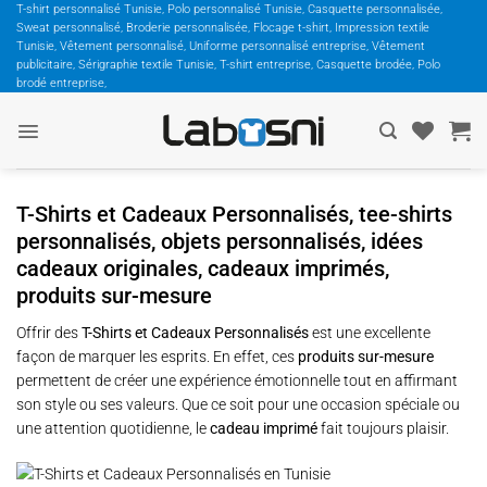
Passer
T-shirt personnalisé Tunisie, Polo personnalisé Tunisie, Casquette personnalisée,
Sweat personnalisé, Broderie personnalisée, Flocage t-shirt, Impression textile
au
Tunisie, Vêtement personnalisé, Uniforme personnalisé entreprise, Vêtement
contenu
publicitaire, Sérigraphie textile Tunisie, T-shirt entreprise, Casquette brodée, Polo
brodé entreprise,
T-Shirts et Cadeaux Personnalisés, tee-shirts
personnalisés, objets personnalisés, idées
cadeaux originales, cadeaux imprimés,
produits sur-mesure
Offrir des
T-Shirts et Cadeaux Personnalisés
est une excellente
façon de marquer les esprits. En effet, ces
produits sur-mesure
permettent de créer une expérience émotionnelle tout en affirmant
son style ou ses valeurs. Que ce soit pour une occasion spéciale ou
une attention quotidienne, le
cadeau imprimé
fait toujours plaisir.