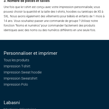
3. Nombre de pièces et tailles
Une fois que le t-shirt est conçu avec votre impression personnalisée, vous
pouvez choisir la quantité et la taille des t-shirts, hoodies ou tanktops de XS à
5XL. Nous avons également des vêtements pour bébés et enfants de 1 mois à
14 ans. Vous souhaitez passer une commande de groupe ? Utilisez notre
fonction "Noms et numéros" pour commander facilement des produits
identiques avec des noms ou des numéros différents en une seule fois.
Personnaliser et imprimer
Tous les produits
Impression T-shirt
Impression Sweat
hoodie
Impression Sweatshirt
Impression Polo
Labasni