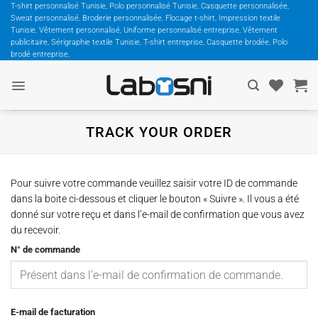
Passer
T-shirt personnalisé Tunisie, Polo personnalisé Tunisie, Casquette personnalisée,
Sweat personnalisé, Broderie personnalisée, Flocage t-shirt, Impression textile
au
Tunisie, Vêtement personnalisé, Uniforme personnalisé entreprise, Vêtement
contenu
publicitaire, Sérigraphie textile Tunisie, T-shirt entreprise, Casquette brodée, Polo
brodé entreprise,
TRACK YOUR ORDER
Pour suivre votre commande veuillez saisir votre ID de commande
dans la boite ci-dessous et cliquer le bouton « Suivre ». Il vous a été
donné sur votre reçu et dans l’e-mail de confirmation que vous avez
du recevoir.
N° de commande
E-mail de facturation