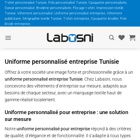
Passer
T-shirt personnalisé Tunisie, Polo personnalisé Tunisie, Casquette personnalisée,
Sweat personnalisé, Broderie personnalisée, Flocage t-shirt, Impression textile
au
Tunisie, Vêtement personnalisé, Uniforme personnalisé entreprise, Vêtement
contenu
publicitaire, Sérigraphie textile Tunisie, T-shirt entreprise, Casquette brodée, Polo
brodé entreprise,
Uniforme personnalisé entreprise Tunisie
Offrez à votre société une image forte et professionnelle grâce à un
uniforme personnalisé entreprise Tunisie
. Chez Labasni, nous
concevons des vêtements d’entreprise sur mesure, adaptés aux
besoins de chaque secteur, avec un marquage textile haut de
gamme réalisé localement.
Uniforme personnalisé pour entreprise : une solution
sur mesure
Notre
uniforme personnalisé pour entreprise
répond à des critères
de qualité, d’élégance et de fonctionnalité. Il s’adapte à tous types