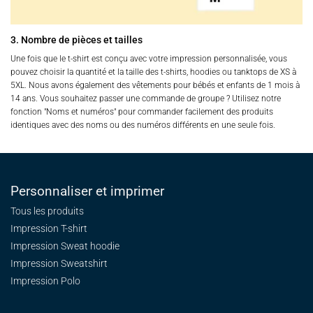
3. Nombre de pièces et tailles
Une fois que le t-shirt est conçu avec votre impression personnalisée, vous
pouvez choisir la quantité et la taille des t-shirts, hoodies ou tanktops de XS à
5XL. Nous avons également des vêtements pour bébés et enfants de 1 mois à
14 ans. Vous souhaitez passer une commande de groupe ? Utilisez notre
fonction "Noms et numéros" pour commander facilement des produits
identiques avec des noms ou des numéros différents en une seule fois.
Personnaliser et imprimer
Tous les produits
Impression T-shirt
Impression Sweat
hoodie
Impression Sweatshirt
Impression Polo