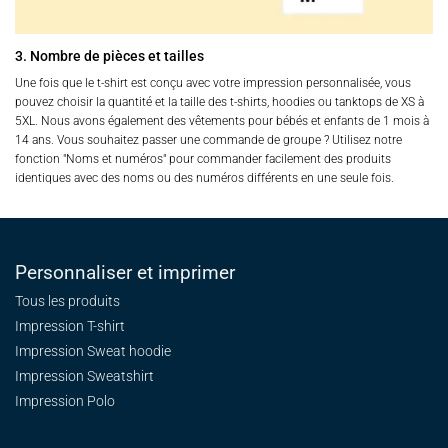
3. Nombre de pièces et tailles
Une fois que le t-shirt est conçu avec votre impression personnalisée, vous
pouvez choisir la quantité et la taille des t-shirts, hoodies ou tanktops de XS à
5XL. Nous avons également des vêtements pour bébés et enfants de 1 mois à
14 ans. Vous souhaitez passer une commande de groupe ? Utilisez notre
fonction "Noms et numéros" pour commander facilement des produits
identiques avec des noms ou des numéros différents en une seule fois.
Personnaliser et imprimer
Tous les produits
Impression T-shirt
Impression Sweat
hoodie
Impression Sweatshirt
Impression Polo