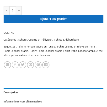
quantité de T-shirt Pablo Escobar arabic 2
Ajouter au panier
UGS :
ND
Catégories :
Acheter
,
Cinéma et Télévision
,
T-shirts & débardeurs
Étiquettes :
t shirts Personnalisés en Tunisie
,
T-shirt cinéma et télévision
,
T-shirt
Pablo Escobar arabic
,
T-shirt Pablo Escobar arabic T-shirt Pablo Escobar arabic 2
,
tee
shirts personnalisés cinéma et télévision
Description
Informations complémentaires