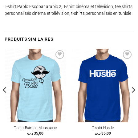
T-shirt Pablo Escobar arabic 2, T-shirt cinéma et télévision, tee shirts
personnalisés cinéma et télévision, t-shirts personnalisés en tunisie
PRODUITS SIMILAIRES
Ajouter
Ajouter
à la
à la
wishlist
wishlist
T-shirt Batman Moustache
T-shirt Hustlé
د.ت
35,00
د.ت
35,00