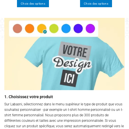
Choix des options
Choix des options
Ce
Ce
produit
produit
a
a
plusieurs
plusieurs
variations.
variations.
Les
Les
options
options
peuvent
peuvent
être
être
choisies
choisies
sur
sur
la
la
page
page
du
du
produit
produit
1. Choisissez votre produit
Sur Labasni, sélectionnez dans le menu supérieur le type de produit que vous
souhaitez personnaliser - par exemple un t-shirt homme personnalisé ou un t-
shirt femme personnalisé. Nous proposons plus de 300 produits de
différentes couleurs et tailles avec une impression personnalisée. Si vous
cliquez sur un produit spécifique, vous serez automatiquement redirigé vers le