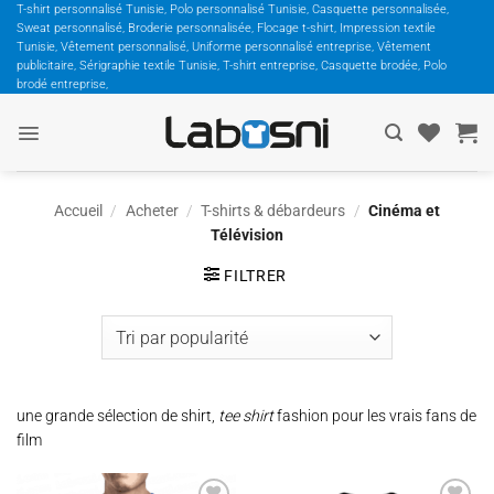
Passer
T-shirt personnalisé Tunisie, Polo personnalisé Tunisie, Casquette personnalisée,
Sweat personnalisé, Broderie personnalisée, Flocage t-shirt, Impression textile
au
Tunisie, Vêtement personnalisé, Uniforme personnalisé entreprise, Vêtement
contenu
publicitaire, Sérigraphie textile Tunisie, T-shirt entreprise, Casquette brodée, Polo
brodé entreprise,
Accueil
/
Acheter
/
T-shirts & débardeurs
/
Cinéma et
Télévision
FILTRER
une grande sélection de shirt,
tee shirt
fashion pour les vrais fans de
film