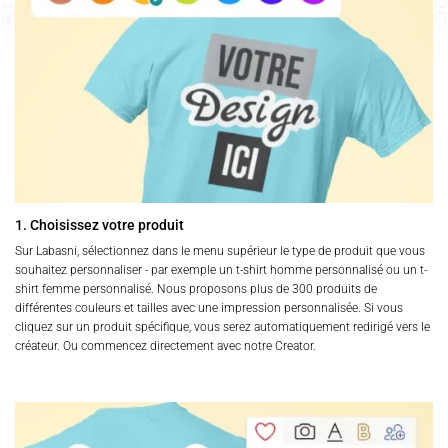
être
être
choisies
choisies
sur
sur
la
la
page
page
du
du
produit
produit
1. Choisissez votre produit
Sur Labasni, sélectionnez dans le menu supérieur le type de produit que vous
souhaitez personnaliser - par exemple un t-shirt homme personnalisé ou un t-
shirt femme personnalisé. Nous proposons plus de 300 produits de
différentes couleurs et tailles avec une impression personnalisée. Si vous
cliquez sur un produit spécifique, vous serez automatiquement redirigé vers le
créateur. Ou commencez directement avec notre Creator.