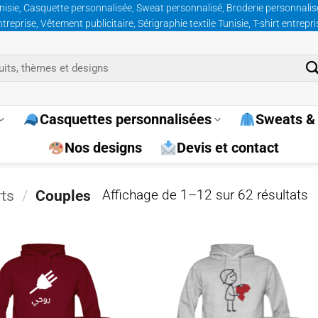
nisie, Casquette personnalisée, Sweat personnalisé, Broderie personnalisée
prise, Vêtement publicitaire, Sérigraphie textile Tunisie, T-shirt entrepr
Casquettes personnalisées
Sweats & 
Nos designs
Devis et contact
Tr
rts
/
Couples
Affichage de 1–12 sur 62 résultats
p
p
Ajouter
Ajo
à la
à 
wishlist
wish