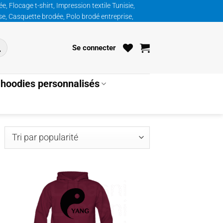
, Flocage t-shirt, Impression textile Tunisie,
ise, Casquette brodée, Polo brodé entreprise,
Se connecter
hoodies personnalisés
ié
ar
opularité
uter
Ajouter
la
à la
list
wishlist