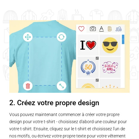
variations.
variations.
Les
Les
options
options
peuvent
peuvent
être
être
choisies
choisies
sur
sur
la
la
page
page
du
du
produit
produit
2. Créez votre propre design
Vous pouvez maintenant commencer à créer votre propre
design pour votre t-shirt - choisissez d'abord une couleur pour
votre t-shirt. Ensuite, cliquez sur le t-shirt et choisissez l'un de
nos motifs, ou écrivez votre propre texte pour votre vêtement