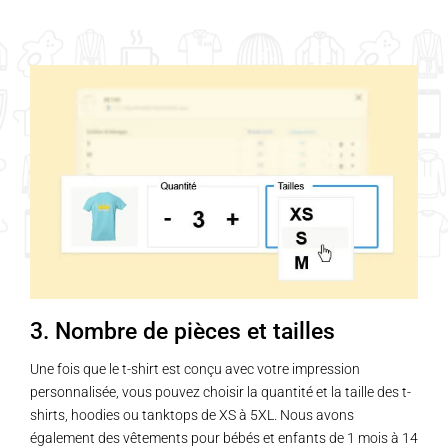
variations.
Les
options
peuvent
être
choisies
sur
la
page
du
produit
3. Nombre de pièces et tailles
Une fois que le t-shirt est conçu avec votre impression
personnalisée, vous pouvez choisir la quantité et la taille des t-
shirts, hoodies ou tanktops de XS à 5XL. Nous avons
également des vêtements pour bébés et enfants de 1 mois à 14