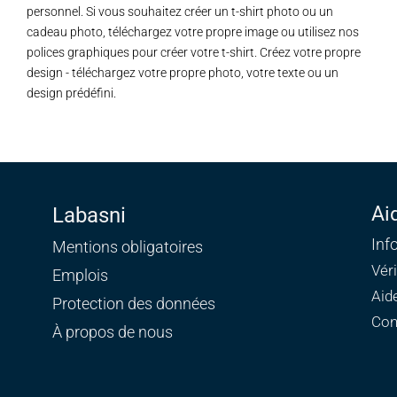
personnel. Si vous souhaitez créer un t-shirt photo ou un
cadeau photo, téléchargez votre propre image ou utilisez nos
polices graphiques pour créer votre t-shirt. Créez votre propre
design - téléchargez votre propre photo, votre texte ou un
design prédéfini.
Ai
Labasni
Inf
Mentions obligatoires
Vér
Emplois
Aid
Protection des données
Con
À propos de nous