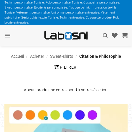
Passer
T-shirt personnalisé Tunisie, Polo personnalisé Tunisie, Casquette personnalisée,
Sweat personnalisé, Broderie personnalisée, Flocage t-shirt, Impression textile
au
Tunisie, Vêtement personnalisé, Uniforme personnalisé entreprise, Vêtement
contenu
publicitaire, Sérigraphie textile Tunisie, T-shirt entreprise, Casquette brodée, Polo
brodé entreprise,
Accueil
/
Acheter
/
Sweat-shirts
/
Citation & Philosophie
FILTRER
Aucun produit ne correspond à votre sélection.