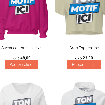
Sweat col rond unisexe
Crop Top femme
د.ت
48,00
د.ت
23,30
Personnaliser
Personnaliser
Ajouter
Ajo
à la
à 
wishlist
wish