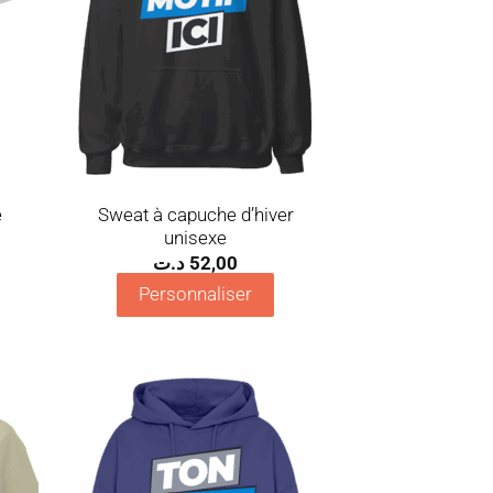
Sweat à capuche d’hiver
e
unisexe
د.ت
52,00
Personnaliser
uter
Ajouter
la
à la
list
wishlist