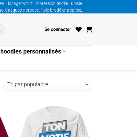
, Flocage t-shirt, Impression textile Tunisie,
ise, Casquette brodée, Polo brodé entreprise,
Se connecter
hoodies personnalisés
ié
ar
opularité
uter
Ajouter
la
à la
list
wishlist