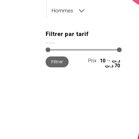
Hommes
Filtrer par tarif
Prix
Prix
Prix :
—
10 د.ت
Filtrer
min
max
70 د.ت