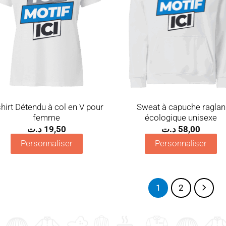
shirt Détendu à col en V pour
Sweat à capuche raglan
femme
écologique unisexe
د.ت
19,50
د.ت
58,00
Personnaliser
Personnaliser
1
2