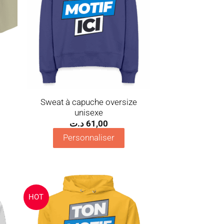
Sweat à capuche oversize
unisexe
د.ت
61,00
Personnaliser
HOT
uter
Ajouter
la
à la
list
wishlist