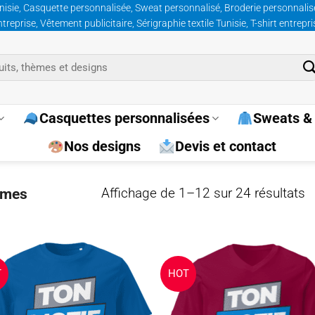
nisie, Casquette personnalisée, Sweat personnalisé, Broderie personnalisée
prise, Vêtement publicitaire, Sérigraphie textile Tunisie, T-shirt entrepr
Casquettes personnalisées
Sweats & 
Nos designs
Devis et contact
Tr
mes
Affichage de 1–12 sur 24 résultats
p
p
T
HOT
Ajouter
Ajo
à la
à 
wishlist
wish