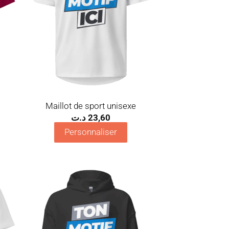
Maillot de sport unisexe
د.ت
23,60
Personnaliser
uter
Ajouter
la
à la
list
wishlist