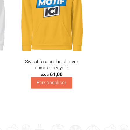
Sweat à capuche all over
unisexe recyclé
د.ت
61,00
Personnaliser