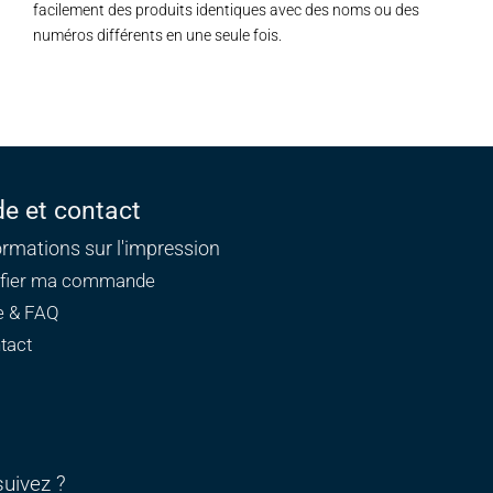
facilement des produits identiques avec des noms ou des
numéros différents en une seule fois.
de et contact
ormations sur l'impression
ifier ma commande
e & FAQ
tact
uivez ?