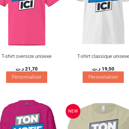
T-shirt oversize unisexe
T-shirt classique unisex
د.ت
21,70
د.ت
19,50
Personnaliser
Personnaliser
NEW
Ajouter
Ajo
à la
à 
wishlist
wish