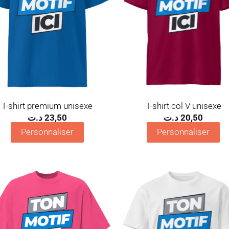
T-shirt premium unisexe
T-shirt col V unisexe
د.ت
23,50
د.ت
20,50
Personnaliser
Personnaliser
Ajouter
Ajo
à la
à 
wishlist
wish