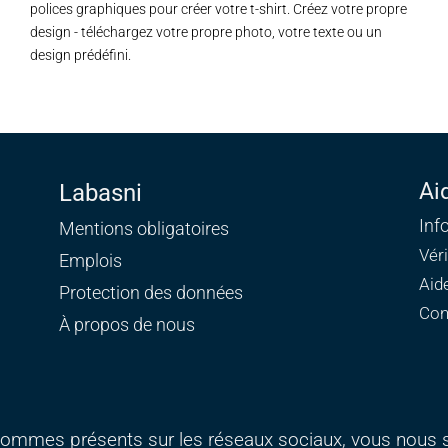
polices graphiques pour créer votre t-shirt. Créez votre propre
design - téléchargez votre propre photo, votre texte ou un
design prédéfini.
Ai
Labasni
Inf
Mentions obligatoires
Vér
Emplois
Aid
Protection des données
Con
À propos de nous
ommes présents sur les réseaux sociaux, vous nous s