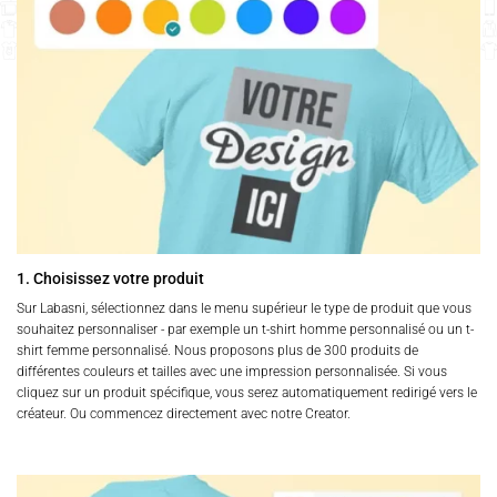
peuvent
peuvent
être
être
choisies
choisies
sur
sur
la
la
page
page
du
du
produit
produit
1. Choisissez votre produit
Sur Labasni, sélectionnez dans le menu supérieur le type de produit que vous
souhaitez personnaliser - par exemple un t-shirt homme personnalisé ou un t-
shirt femme personnalisé. Nous proposons plus de 300 produits de
différentes couleurs et tailles avec une impression personnalisée. Si vous
cliquez sur un produit spécifique, vous serez automatiquement redirigé vers le
créateur. Ou commencez directement avec notre Creator.