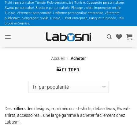
Passer
T-shirt personnalisé Tunisie, Polo personnalisé Tunisie, Casquette personnalisée,
Sweat personnalisé, Broderie personnalisée, Flocage t-shirt, Impression textile
au
Tunisie, Vêtement personnalisé, Uniforme personnalisé entreprise, Vêtement
contenu
publicitaire, Sérigraphie textile Tunisie, T-shirt entreprise, Casquette brodée, Polo
brodé entreprise,
Accueil
/
Acheter
FILTRER
Des milliers des designs, imprimés sur : t-shirts, débardeurs, Sweat-
shirts, accessoires… une large gamme à acheter facilement chez
Labasni.