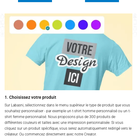
38,00 د.ت
38,00 د.ت
à
à
Ce
Ce
65,00 د.ت
55,00 د.ت
produit
produit
a
a
plusieurs
plusieurs
variations.
variations.
Les
Les
options
options
peuvent
peuvent
être
être
choisies
choisies
sur
sur
la
la
page
page
du
du
produit
produit
1. Choisissez votre produit
Sur Labasni, sélectionnez dans le menu supérieur le type de produit que vous
souhaitez personnaliser - par exemple un t-shirt homme personnalisé ou un t-
shirt femme personnalisé. Nous proposons plus de 300 produits de
différentes couleurs et tailles avec une impression personnalisée. Si vous
cliquez sur un produit spécifique, vous serez automatiquement redirigé vers le
créateur. Ou commencez directement avec notre Creator.