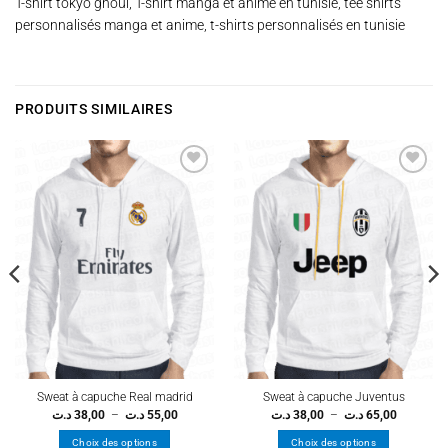
T-shirt tokyo ghoul, T-shirt manga et anime en tunisie, tee shirts
personnalisés manga et anime, t-shirts personnalisés en tunisie
PRODUITS SIMILAIRES
Ajouter
Ajouter
à la
à la
wishlist
wishlist
Sweat à capuche Real madrid
Sweat à capuche Juventus
Plage
Plage
د.ت
38,00
–
د.ت
55,00
د.ت
38,00
–
د.ت
65,00
de
de
prix :
prix :
Choix des options
Choix des options