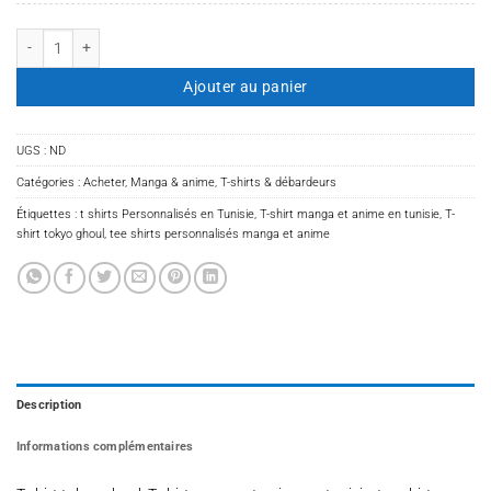
quantité de T-shirt tokyo ghoul
Ajouter au panier
UGS :
ND
Catégories :
Acheter
,
Manga & anime
,
T-shirts & débardeurs
Étiquettes :
t shirts Personnalisés en Tunisie
,
T-shirt manga et anime en tunisie
,
T-
shirt tokyo ghoul
,
tee shirts personnalisés manga et anime
Description
Informations complémentaires