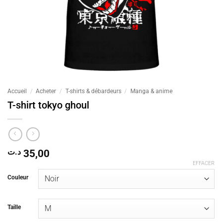
Accueil
/
Acheter
/
T-shirts & débardeurs
/
Manga & anime
T-shirt tokyo ghoul
د.ت
35,00
EFFACER
Couleur
Taille