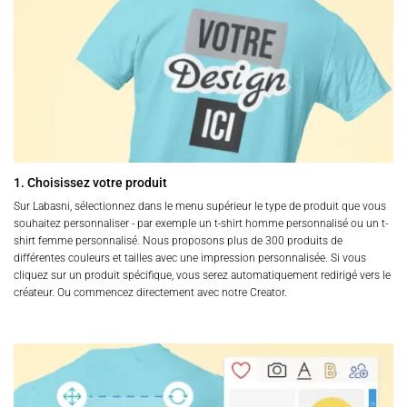
options
options
peuvent
peuvent
être
être
choisies
choisies
sur
sur
la
la
page
page
du
du
produit
produit
1. Choisissez votre produit
Sur Labasni, sélectionnez dans le menu supérieur le type de produit que vous
souhaitez personnaliser - par exemple un t-shirt homme personnalisé ou un t-
shirt femme personnalisé. Nous proposons plus de 300 produits de
différentes couleurs et tailles avec une impression personnalisée. Si vous
cliquez sur un produit spécifique, vous serez automatiquement redirigé vers le
créateur. Ou commencez directement avec notre Creator.