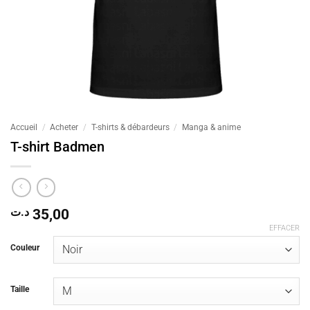
Accueil
/
Acheter
/
T-shirts & débardeurs
/
Manga & anime
T-shirt Badmen
د.ت
35,00
EFFACER
Couleur
Taille