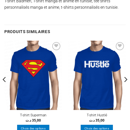
T-shirt Badmen, T-shirt manga et anime en tunisie, tee shirts
personnalisés manga et anime, t-shirts personnalisés en tunisie.
PRODUITS SIMILAIRES
Ajouter
Ajouter
à la
à la
wishlist
wishlist
T-shirt Superman
T-shirt Hustlé
د.ت
35,00
د.ت
35,00
Choix des options
Choix des options