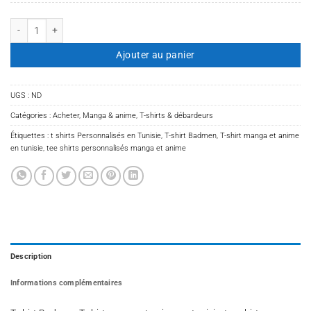
quantité de T-shirt Badmen
Ajouter au panier
UGS :
ND
Catégories :
Acheter
,
Manga & anime
,
T-shirts & débardeurs
Étiquettes :
t shirts Personnalisés en Tunisie
,
T-shirt Badmen
,
T-shirt manga et anime
en tunisie
,
tee shirts personnalisés manga et anime
Description
Informations complémentaires