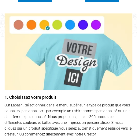
Ce
Ce
produit
produit
a
a
plusieurs
plusieurs
variations.
variations.
Les
Les
options
options
peuvent
peuvent
être
être
choisies
choisies
sur
sur
la
la
page
page
du
du
produit
produit
1. Choisissez votre produit
Sur Labasni, sélectionnez dans le menu supérieur le type de produit que vous
souhaitez personnaliser - par exemple un t-shirt homme personnalisé ou un t-
shirt femme personnalisé. Nous proposons plus de 300 produits de
différentes couleurs et tailles avec une impression personnalisée. Si vous
cliquez sur un produit spécifique, vous serez automatiquement redirigé vers le
créateur. Ou commencez directement avec notre Creator.