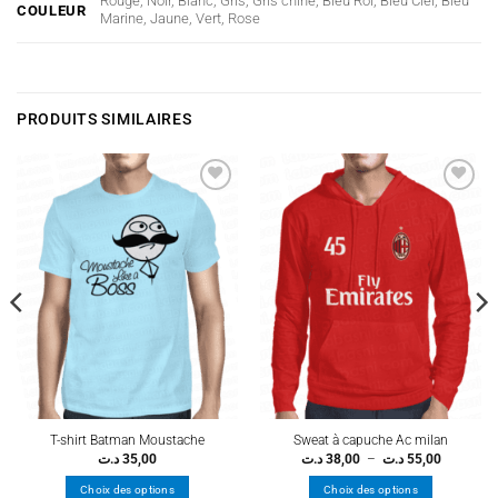
Rouge, Noir, Blanc, Gris, Gris chiné, Bleu Roi, Bleu Ciel, Bleu
COULEUR
Marine, Jaune, Vert, Rose
PRODUITS SIMILAIRES
Ajouter
Ajouter
à la
à la
wishlist
wishlist
T-shirt Batman Moustache
Sweat à capuche Ac milan
Plage
د.ت
35,00
د.ت
38,00
–
د.ت
55,00
de
prix :
Choix des options
Choix des options
38,00 د.ت