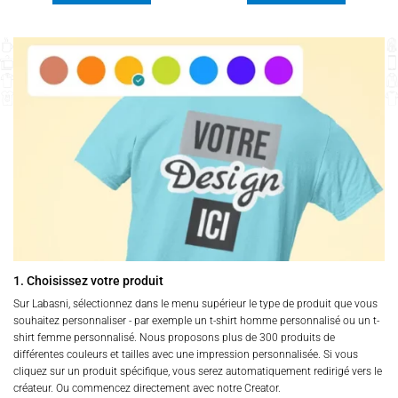
à
Ce
Ce
55,00 د.ت
produit
produit
a
a
plusieurs
plusieurs
variations.
variations.
Les
Les
options
options
peuvent
peuvent
être
être
choisies
choisies
sur
sur
la
la
page
page
du
du
produit
produit
1. Choisissez votre produit
Sur Labasni, sélectionnez dans le menu supérieur le type de produit que vous
souhaitez personnaliser - par exemple un t-shirt homme personnalisé ou un t-
shirt femme personnalisé. Nous proposons plus de 300 produits de
différentes couleurs et tailles avec une impression personnalisée. Si vous
cliquez sur un produit spécifique, vous serez automatiquement redirigé vers le
créateur. Ou commencez directement avec notre Creator.