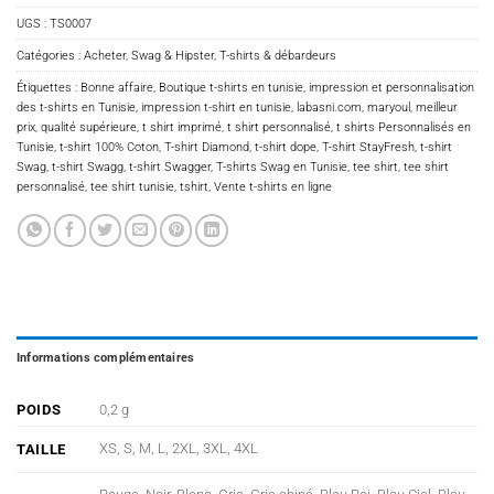
UGS :
TS0007
Catégories :
Acheter
,
Swag & Hipster
,
T-shirts & débardeurs
Étiquettes :
Bonne affaire
,
Boutique t-shirts en tunisie
,
impression et personnalisation
des t-shirts en Tunisie
,
impression t-shirt en tunisie
,
labasni.com
,
maryoul
,
meilleur
prix
,
qualité supérieure
,
t shirt imprimé
,
t shirt personnalisé
,
t shirts Personnalisés en
Tunisie
,
t-shirt 100% Coton
,
T-shirt Diamond
,
t-shirt dope
,
T-shirt StayFresh
,
t-shirt
Swag
,
t-shirt Swagg
,
t-shirt Swagger
,
T-shirts Swag en Tunisie
,
tee shirt
,
tee shirt
personnalisé
,
tee shirt tunisie
,
tshirt
,
Vente t-shirts en ligne
Informations complémentaires
POIDS
0,2 g
XS, S, M, L, 2XL, 3XL, 4XL
TAILLE