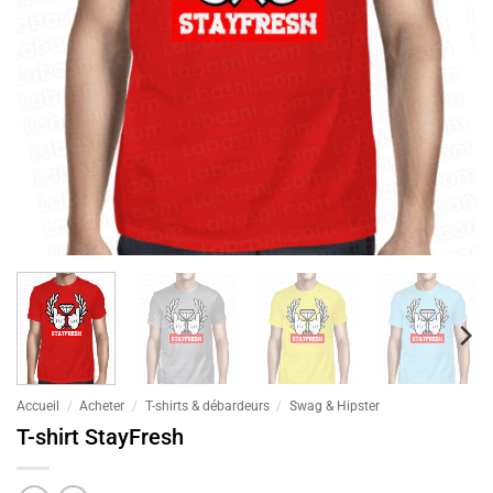
Accueil
/
Acheter
/
T-shirts & débardeurs
/
Swag & Hipster
T-shirt StayFresh