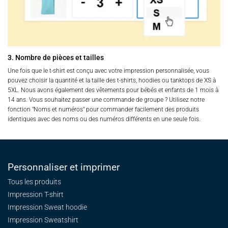
3. Nombre de pièces et tailles
Une fois que le t-shirt est conçu avec votre impression personnalisée, vous
pouvez choisir la quantité et la taille des t-shirts, hoodies ou tanktops de XS à
5XL. Nous avons également des vêtements pour bébés et enfants de 1 mois à
14 ans. Vous souhaitez passer une commande de groupe ? Utilisez notre
fonction "Noms et numéros" pour commander facilement des produits
identiques avec des noms ou des numéros différents en une seule fois.
Personnaliser et imprimer
Tous les produits
Impression T-shirt
Impression Sweat
hoodie
Impression Sweatshirt