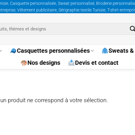
nisie, Casquette personnalisée, Sweat personnalisé, Broderie personnalisée
prise, Vêtement publicitaire, Sérigraphie textile Tunisie, T-shirt entrepr
Casquettes personnalisées
Sweats & 
Nos designs
Devis et contact
un produit ne correspond à votre sélection.