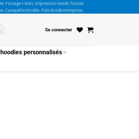
, Flocage t-shirt, Impression textile Tunisie,
ise, Casquette brodée, Polo brodé entreprise,
Se connecter
hoodies personnalisés