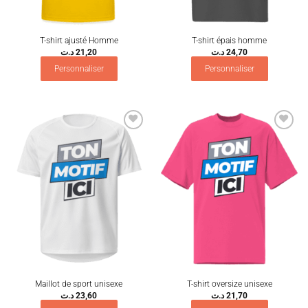
T-shirt ajusté Homme
T-shirt épais homme
د.ت
21,20
د.ت
24,70
Personnaliser
Personnaliser
Ajouter
Ajouter
à la
à la
wishlist
wishlist
Maillot de sport unisexe
T-shirt oversize unisexe
د.ت
23,60
د.ت
21,70