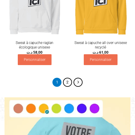
Sweat à capuche raglan
Sweat à capuche all over unisexe
écologique unisexe
recyclé
د.ت
58,00
د.ت
61,00
Personnaliser
Personnaliser
1
2