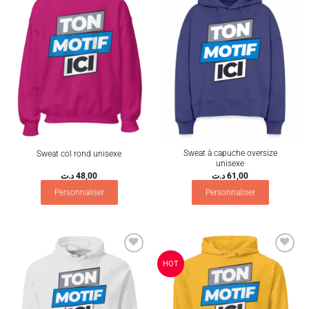
Ajouter
Ajouter
à la
à la
wishlist
wishlist
Sweat à capuche oversize
Sweat col rond unisexe
unisexe
د.ت
48,00
د.ت
61,00
Personnaliser
Personnaliser
Ajouter
Ajouter
HOT
à la
à la
wishlist
wishlist