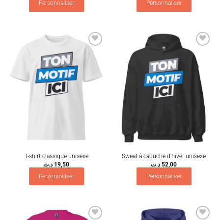
Personnaliser
Personnaliser
Ajouter
Ajouter
à la
à la
wishlist
wishlist
T-shirt classique unisexe
Sweat à capuche d’hiver unisexe
د.ت
19,50
د.ت
52,00
Personnaliser
Personnaliser