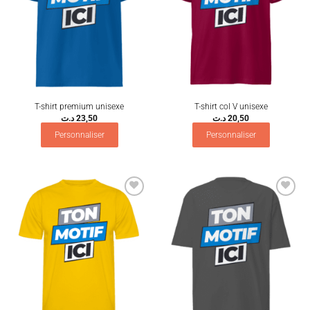
T-shirt premium unisexe
T-shirt col V unisexe
د.ت
23,50
د.ت
20,50
Personnaliser
Personnaliser
Ajouter
Ajouter
à la
à la
wishlist
wishlist