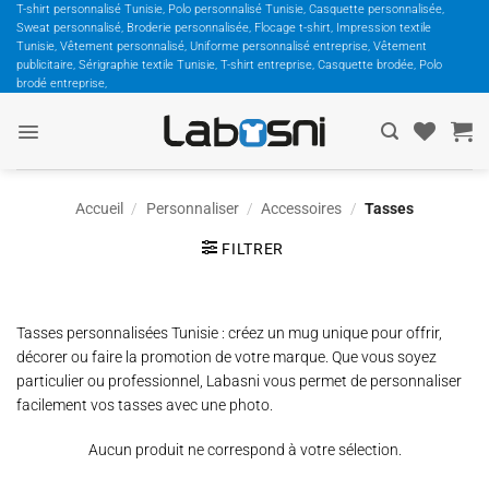
Passer
T-shirt personnalisé Tunisie, Polo personnalisé Tunisie, Casquette personnalisée,
Sweat personnalisé, Broderie personnalisée, Flocage t-shirt, Impression textile
au
Tunisie, Vêtement personnalisé, Uniforme personnalisé entreprise, Vêtement
contenu
publicitaire, Sérigraphie textile Tunisie, T-shirt entreprise, Casquette brodée, Polo
brodé entreprise,
Accueil
/
Personnaliser
/
Accessoires
/
Tasses
FILTRER
Tasses personnalisées Tunisie : créez un mug unique pour offrir,
décorer ou faire la promotion de votre marque. Que vous soyez
particulier ou professionnel, Labasni vous permet de personnaliser
facilement vos tasses avec une photo.
Aucun produit ne correspond à votre sélection.