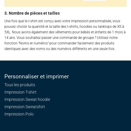
3. Nombre de pièces et tailles
Une fois que le t-shirt est conçu avec votre impression personnalisée, vous
pouvez choisir la quantité et la taille des t-shirts, hoodies ou tanktops de XS à
5XL. Nous avons également des vêtements pour bébés et enfants de 1 mois à
14 ans. Vous souhaitez passer une commande de groupe ? Utilisez notre
fonction "Noms et numéros" pour commander facilement des produits
identiques avec des noms ou des numéros différents en une seule fois.
Personnaliser et imprimer
Tous les produits
Impression T-shirt
Impression Sweat
hoodie
Impression Sweatshirt
Impression Polo