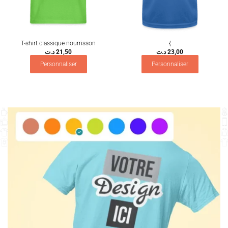
T-shirt classique nourrisson
{
د.ت
21,50
د.ت
23,00
Personnaliser
Personnaliser