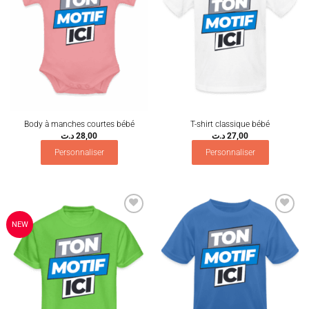
Body à manches courtes bébé
T-shirt classique bébé
د.ت
28,00
د.ت
27,00
Personnaliser
Personnaliser
Ajouter
Ajouter
NEW
à la
à la
wishlist
wishlist