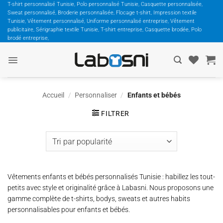
Passer
T-shirt personnalisé Tunisie, Polo personnalisé Tunisie, Casquette personnalisée,
Sweat personnalisé, Broderie personnalisée, Flocage t-shirt, Impression textile
au
Tunisie, Vêtement personnalisé, Uniforme personnalisé entreprise, Vêtement
contenu
publicitaire, Sérigraphie textile Tunisie, T-shirt entreprise, Casquette brodée, Polo
brodé entreprise,
Accueil
/
Personnaliser
/
Enfants et bébés
FILTRER
Vêtements enfants et bébés personnalisés Tunisie : habillez les tout-
petits avec style et originalité grâce à Labasni. Nous proposons une
gamme complète de t-shirts, bodys, sweats et autres habits
personnalisables pour enfants et bébés.