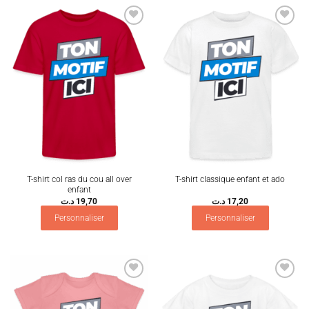
Ajouter
Ajouter
à la
à la
wishlist
wishlist
T-shirt col ras du cou all over
T-shirt classique enfant et ado
enfant
د.ت
19,70
د.ت
17,20
Personnaliser
Personnaliser
Ajouter
Ajouter
à la
à la
wishlist
wishlist