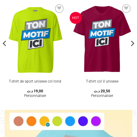
Ajouter
Ajouter
HOT
à la
à la
wishlist
wishlist
T-shirt de sport unisexe col rond
T-shirt col V unisexe
د.ت
19,00
د.ت
20,50
Personnaliser
Personnaliser