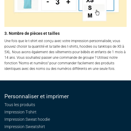
3. Nombre de pièces et tailles
Une fois que le t-shirt est conçu avec votre impression personnalisée, vous
pouvez choisir la quantité et la taille des t-shirts, hoodies ou tanktops de XS à
5XL. Nous avons également des vêtements pour bébés et enfants de 1 mois à
14 ans. Vous souhaitez passer une commande de groupe ? Utilisez notre
fonction "Noms et numéros" pour commander facilement des produits
identiques avec des noms ou des numéros différents en une seule fois.
Personnaliser et imprimer
Tous les produits
Impression T-shirt
Impression Sweat
hoodie
Impression Sweatshirt