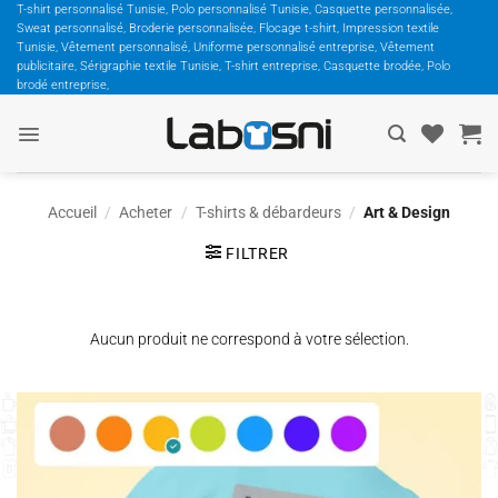
Passer
T-shirt personnalisé Tunisie, Polo personnalisé Tunisie, Casquette personnalisée,
Sweat personnalisé, Broderie personnalisée, Flocage t-shirt, Impression textile
au
Tunisie, Vêtement personnalisé, Uniforme personnalisé entreprise, Vêtement
contenu
publicitaire, Sérigraphie textile Tunisie, T-shirt entreprise, Casquette brodée, Polo
brodé entreprise,
Accueil
/
Acheter
/
T-shirts & débardeurs
/
Art & Design
FILTRER
Aucun produit ne correspond à votre sélection.