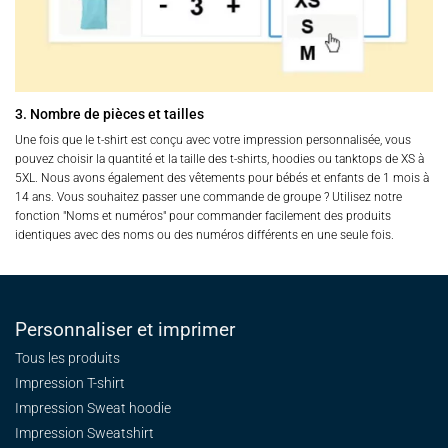
3. Nombre de pièces et tailles
Une fois que le t-shirt est conçu avec votre impression personnalisée, vous
pouvez choisir la quantité et la taille des t-shirts, hoodies ou tanktops de XS à
5XL. Nous avons également des vêtements pour bébés et enfants de 1 mois à
14 ans. Vous souhaitez passer une commande de groupe ? Utilisez notre
fonction "Noms et numéros" pour commander facilement des produits
identiques avec des noms ou des numéros différents en une seule fois.
Personnaliser et imprimer
Tous les produits
Impression T-shirt
Impression Sweat
hoodie
Impression Sweatshirt