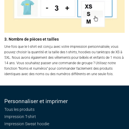
3. Nombre de pièces et tailles
Une fois que le t-shirt est conçu avec votre impression personnalisée, vous
pouvez choisir la quantité et la taille des t-shirts, hoodies ou tanktops de XS à
5XL. Nous avons également des vêtements pour bébés et enfants de 1 mois à
14 ans. Vous souhaitez passer une commande de groupe ? Utilisez notre
fonction "Noms et numéros" pour commander facilement des produits
identiques avec des noms ou des numéros différents en une seule fois.
Personnaliser et imprimer
Tous les produits
Impression T-shirt
Impression Sweat
hoodie