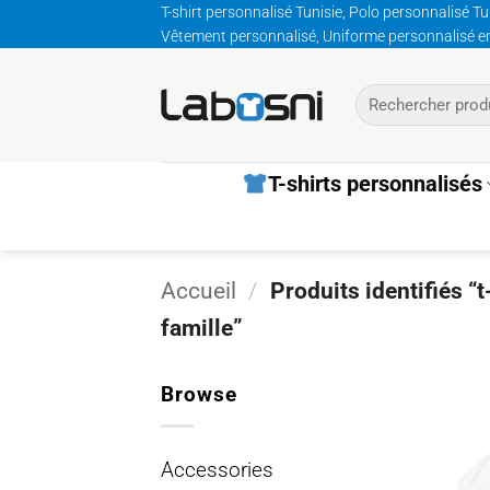
Passer
T-shirt personnalisé Tunisie, Polo personnalisé Tu
Vêtement personnalisé, Uniforme personnalisé entre
au
contenu
Recherche
pour :
T-shirts personnalisés
Accueil
/
Produits identifiés “
famille”
Browse
Accessories