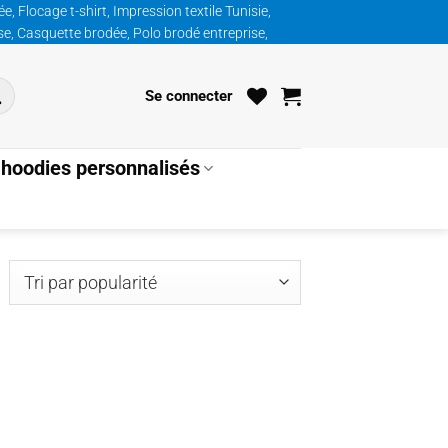
, Flocage t-shirt, Impression textile Tunisie,
ise, Casquette brodée, Polo brodé entreprise,
Se connecter
hoodies personnalisés