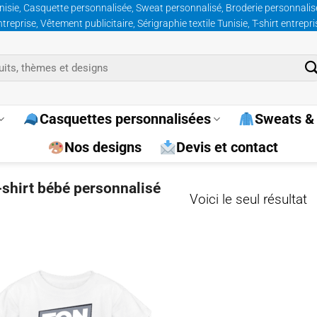
nisie, Casquette personnalisée, Sweat personnalisé, Broderie personnalisée
prise, Vêtement publicitaire, Sérigraphie textile Tunisie, T-shirt entrepr
Casquettes personnalisées
Sweats & 
Nos designs
Devis et contact
t-shirt bébé personnalisé
Voici le seul résultat
Ajouter
à la
wishlist