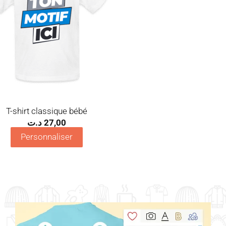
T-shirt classique bébé
د.ت
27,00
Personnaliser