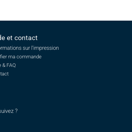
de et contact
ormations sur l'impression
ifier ma commande
e & FAQ
tact
uivez ?