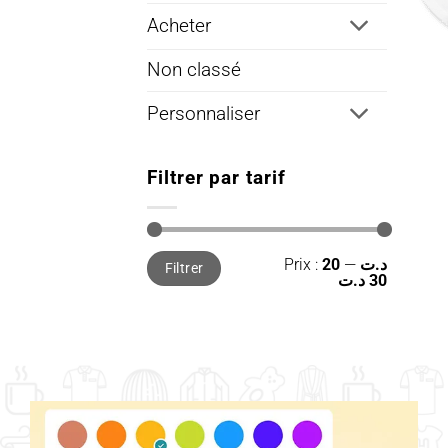
Acheter
Non classé
Personnaliser
Filtrer par tarif
Prix
Prix
Prix :
—
20 د.ت
Filtrer
min
max
30 د.ت