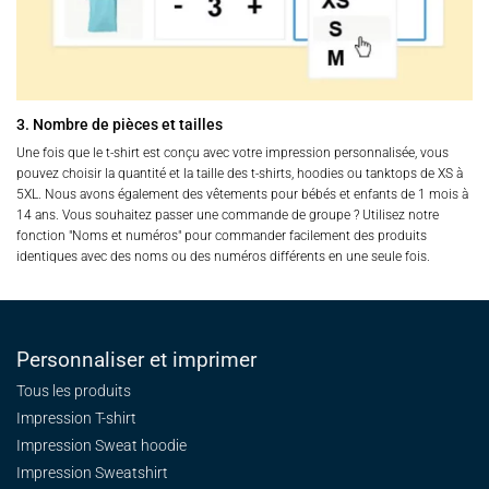
3. Nombre de pièces et tailles
Une fois que le t-shirt est conçu avec votre impression personnalisée, vous
pouvez choisir la quantité et la taille des t-shirts, hoodies ou tanktops de XS à
5XL. Nous avons également des vêtements pour bébés et enfants de 1 mois à
14 ans. Vous souhaitez passer une commande de groupe ? Utilisez notre
fonction "Noms et numéros" pour commander facilement des produits
identiques avec des noms ou des numéros différents en une seule fois.
Personnaliser et imprimer
Tous les produits
Impression T-shirt
Impression Sweat
hoodie
Impression Sweatshirt