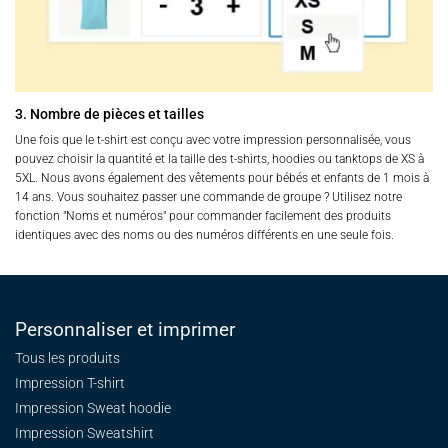
3. Nombre de pièces et tailles
Une fois que le t-shirt est conçu avec votre impression personnalisée, vous
pouvez choisir la quantité et la taille des t-shirts, hoodies ou tanktops de XS à
5XL. Nous avons également des vêtements pour bébés et enfants de 1 mois à
14 ans. Vous souhaitez passer une commande de groupe ? Utilisez notre
fonction "Noms et numéros" pour commander facilement des produits
identiques avec des noms ou des numéros différents en une seule fois.
Personnaliser et imprimer
Tous les produits
Impression T-shirt
Impression Sweat
hoodie
Impression Sweatshirt