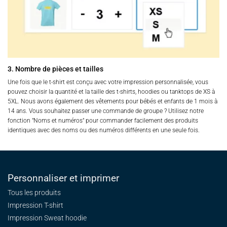
3. Nombre de pièces et tailles
Une fois que le t-shirt est conçu avec votre impression personnalisée, vous
pouvez choisir la quantité et la taille des t-shirts, hoodies ou tanktops de XS à
5XL. Nous avons également des vêtements pour bébés et enfants de 1 mois à
14 ans. Vous souhaitez passer une commande de groupe ? Utilisez notre
fonction "Noms et numéros" pour commander facilement des produits
identiques avec des noms ou des numéros différents en une seule fois.
Personnaliser et imprimer
Tous les produits
Impression T-shirt
Impression Sweat
hoodie