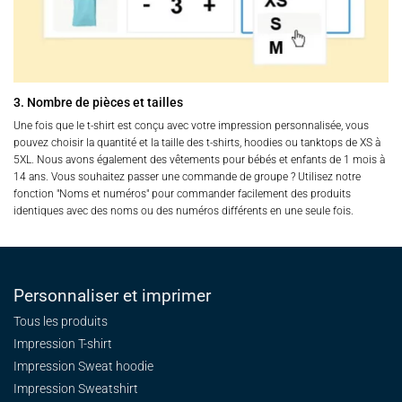
3. Nombre de pièces et tailles
Une fois que le t-shirt est conçu avec votre impression personnalisée, vous
pouvez choisir la quantité et la taille des t-shirts, hoodies ou tanktops de XS à
5XL. Nous avons également des vêtements pour bébés et enfants de 1 mois à
14 ans. Vous souhaitez passer une commande de groupe ? Utilisez notre
fonction "Noms et numéros" pour commander facilement des produits
identiques avec des noms ou des numéros différents en une seule fois.
Personnaliser et imprimer
Tous les produits
Impression T-shirt
Impression Sweat
hoodie
Impression Sweatshirt