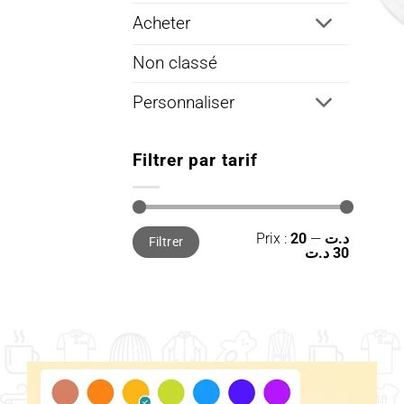
Acheter
Non classé
Personnaliser
Filtrer par tarif
Prix
Prix
Prix :
—
20 د.ت
Filtrer
min
max
30 د.ت