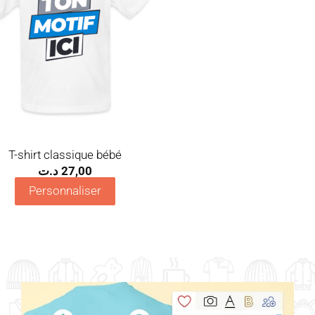
T-shirt classique bébé
د.ت
27,00
Personnaliser