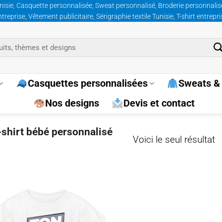
nisie, Casquette personnalisée, Sweat personnalisé, Broderie personnalisée
prise, Vêtement publicitaire, Sérigraphie textile Tunisie, T-shirt entrepr
Casquettes personnalisées
Sweats & 
Nos designs
Devis et contact
t-shirt bébé personnalisé
Voici le seul résultat
Ajouter
à la
wishlist