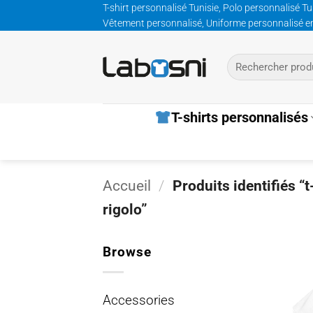
Passer
T-shirt personnalisé Tunisie, Polo personnalisé Tu
Vêtement personnalisé, Uniforme personnalisé entre
au
contenu
Recherche
pour :
T-shirts personnalisés
Accueil
/
Produits identifiés “
rigolo”
Browse
Accessories