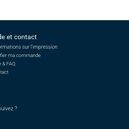
de et contact
ormations sur l'impression
ifier ma commande
e & FAQ
tact
uivez ?