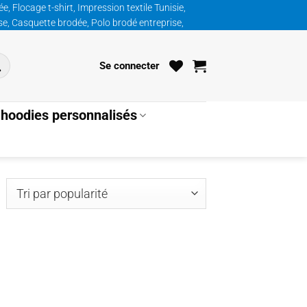
, Flocage t-shirt, Impression textile Tunisie,
ise, Casquette brodée, Polo brodé entreprise,
Se connecter
hoodies personnalisés