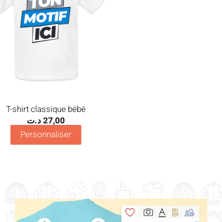
T-shirt classique bébé
د.ت
27,00
Personnaliser