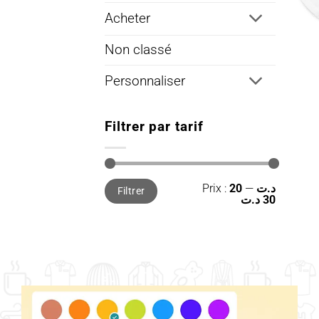
Acheter
Non classé
Personnaliser
Filtrer par tarif
Prix
Prix
Prix :
—
20 د.ت
Filtrer
min
max
30 د.ت