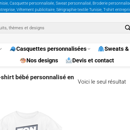
nisie, Casquette personnalisée, Sweat personnalisé, Broderie personnalisée
prise, Vêtement publicitaire, Sérigraphie textile Tunisie, T-shirt entrepr
Casquettes personnalisées
Sweats & 
Nos designs
Devis et contact
t-shirt bébé personnalisé en
Voici le seul résultat
Ajouter
à la
wishlist