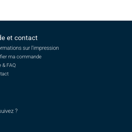
de et contact
ormations sur l'impression
ifier ma commande
e & FAQ
tact
uivez ?