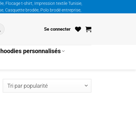
, Flocage t-shirt, Impression textile Tunisie,
ise, Casquette brodée, Polo brodé entreprise,
Se connecter
hoodies personnalisés