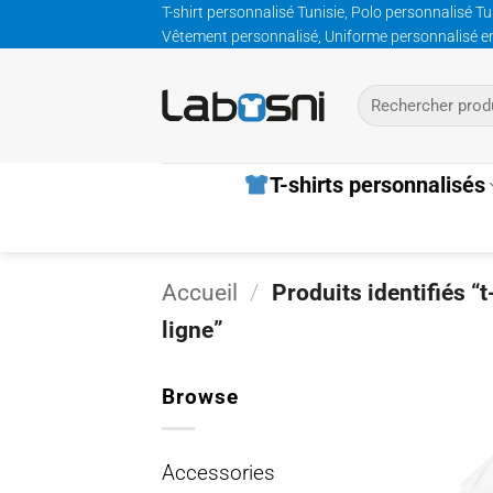
Passer
T-shirt personnalisé Tunisie, Polo personnalisé Tu
Vêtement personnalisé, Uniforme personnalisé entre
au
contenu
Recherche
pour :
T-shirts personnalisés
Accueil
/
Produits identifiés “
ligne”
Browse
Accessories