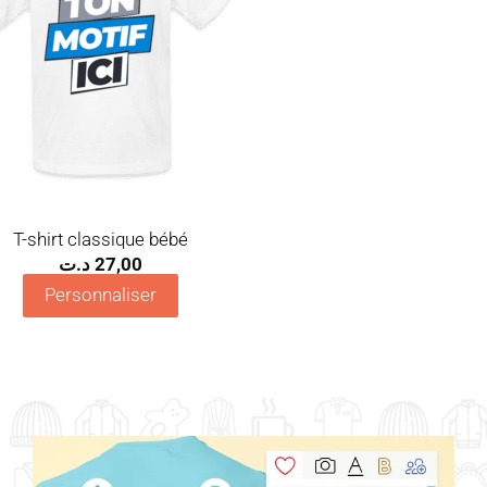
T-shirt classique bébé
د.ت
27,00
Personnaliser