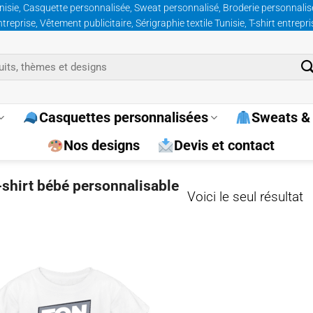
nisie, Casquette personnalisée, Sweat personnalisé, Broderie personnalisée
prise, Vêtement publicitaire, Sérigraphie textile Tunisie, T-shirt entrepr
Casquettes personnalisées
Sweats & 
Nos designs
Devis et contact
t-shirt bébé personnalisable
Voici le seul résultat
Ajouter
à la
wishlist