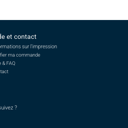
de et contact
ormations sur l'impression
ifier ma commande
e & FAQ
tact
uivez ?