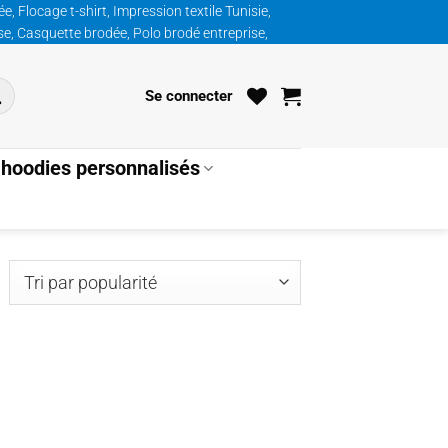
, Flocage t-shirt, Impression textile Tunisie,
ise, Casquette brodée, Polo brodé entreprise,
Se connecter
hoodies personnalisés