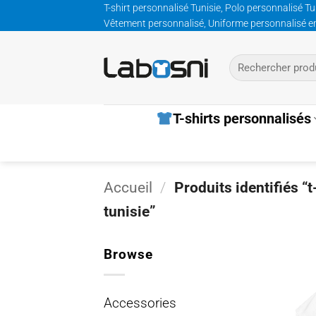
Passer
T-shirt personnalisé Tunisie, Polo personnalisé Tu
Vêtement personnalisé, Uniforme personnalisé entre
au
contenu
Recherche
pour :
T-shirts personnalisés
Accueil
/
Produits identifiés “
tunisie”
Browse
Accessories