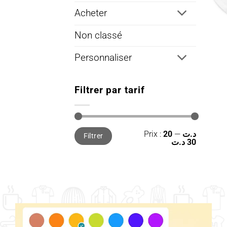
Acheter
Non classé
Personnaliser
Filtrer par tarif
Prix
Prix
Prix :
—
20 د.ت
Filtrer
min
max
30 د.ت