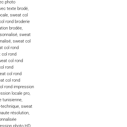
ec photo
vec texte brodé
,
ocale
,
sweat col
ol rond broderie
ation brodée
,
rsonnalisé
,
sweat
nalisé
,
sweat col
t col rond
 col rond
eat col rond
ol rond
eat col rond
at col rond
ol rond impression
ssion locale pro
,
e tunisienne
,
-technique
,
sweat
aute résolution
,
onnalisée
ression photo HD
,