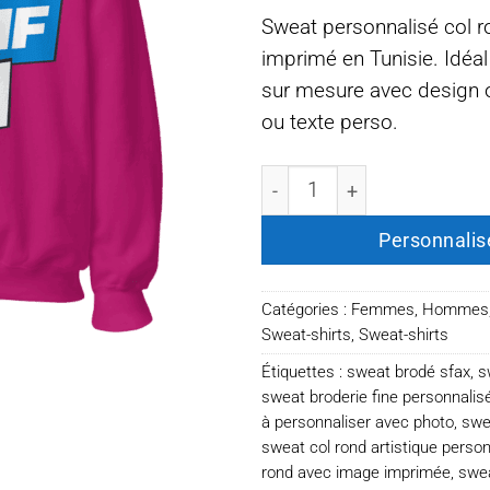
Sweat personnalisé col r
imprimé en Tunisie. Idéal
sur mesure avec design o
ou texte perso.
quantité de Sweat col rond
Personnalis
Catégories :
Femmes
,
Hommes
Sweat-shirts
,
Sweat-shirts
Étiquettes :
sweat brodé sfax
,
s
sweat broderie fine personnalis
à personnaliser avec photo
,
swe
sweat col rond artistique person
rond avec image imprimée
,
swea