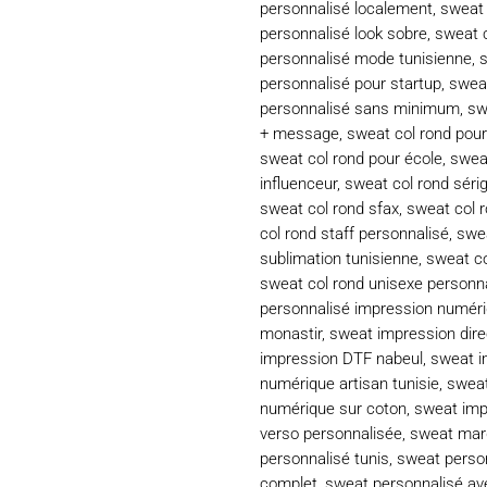
personnalisé localement
,
sweat 
personnalisé look sobre
,
sweat c
personnalisé mode tunisienne
,
s
personnalisé pour startup
,
sweat
personnalisé sans minimum
,
sw
+ message
,
sweat col rond po
sweat col rond pour école
,
sweat
influenceur
,
sweat col rond sérig
sweat col rond sfax
,
sweat col 
col rond staff personnalisé
,
swea
sublimation tunisienne
,
sweat co
sweat col rond unisexe personn
personnalisé impression numér
monastir
,
sweat impression dire
impression DTF nabeul
,
sweat i
numérique artisan tunisie
,
sweat
numérique sur coton
,
sweat imp
verso personnalisée
,
sweat mar
personnalisé tunis
,
sweat person
complet
,
sweat personnalisé av