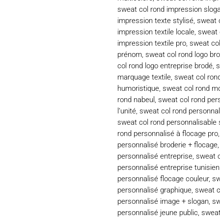
sweat col rond impression slog
impression texte stylisé
,
sweat 
impression textile locale
,
sweat 
impression textile pro
,
sweat col
prénom
,
sweat col rond logo bro
col rond logo entreprise brodé
,
s
marquage textile
,
sweat col ro
humoristique
,
sweat col rond mo
rond nabeul
,
sweat col rond per
l’unité
,
sweat col rond personnal
sweat col rond personnalisable 
rond personnalisé à flocage pro
personnalisé broderie + flocage
personnalisé entreprise
,
sweat c
personnalisé entreprise tunisie
personnalisé flocage couleur
,
sw
personnalisé graphique
,
sweat c
personnalisé image + slogan
,
sw
personnalisé jeune public
,
sweat