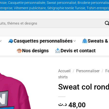
nisie, Casquette personnalisée, Sweat personnalisé, Broderie personnalisée
prise, Vêtement publicitaire, Sérigraphie textile Tunisie, T-shirt entrepr
Casquettes personnalisées
Sweats & 
Nos designs
Devis et contact
Accueil
/
Personnaliser
/
F
shirts
Ajouter
Sweat col ron
à la
wishlist
48,00
د.ت