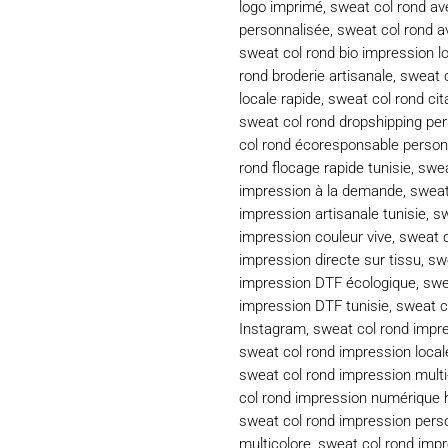
logo imprimé
,
sweat col rond av
personnalisée
,
sweat col rond a
sweat col rond bio impression l
rond broderie artisanale
,
sweat c
locale rapide
,
sweat col rond cit
sweat col rond dropshipping pe
col rond écoresponsable person
rond flocage rapide tunisie
,
swea
impression à la demande
,
sweat
impression artisanale tunisie
,
sw
impression couleur vive
,
sweat c
impression directe sur tissu
,
sw
impression DTF écologique
,
swe
impression DTF tunisie
,
sweat c
Instagram
,
sweat col rond impre
sweat col rond impression local
sweat col rond impression multi
col rond impression numérique h
sweat col rond impression pers
multicolore
,
sweat col rond imp