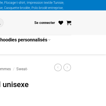
, Flocage t-shirt, Impression textile Tunisie,
ise, Casquette brodée, Polo brodé entreprise,
Se connecter
hoodies personnalisés
emmes
/
Sweat-
d unisexe