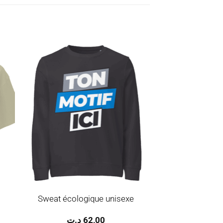
ter
Ajouter
a
à la
ist
wishlist
Sweat écologique unisexe
د.ت
62,00