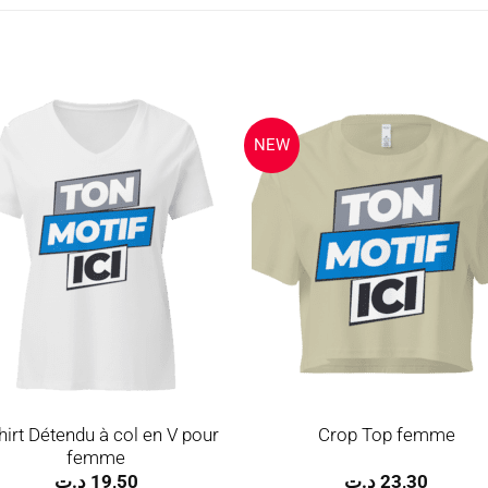
NEW
Ajouter
Ajou
à la
à l
wishlist
wishl
hirt Détendu à col en V pour
Crop Top femme
femme
د.ت
19,50
د.ت
23,30