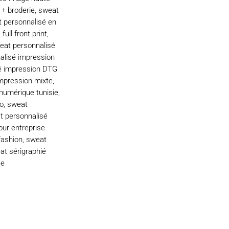
+ broderie
,
sweat
 personnalisé en
ull front print
,
eat personnalisé
alisé impression
é impression DTG
mpression mixte
,
numérique tunisie
,
go
,
sweat
t personnalisé
our entreprise
fashion
,
sweat
at sérigraphié
se