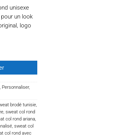
ond unisexe
 pour un look
riginal, logo
 unisexe
er
,
Personnaliser
,
weat brodé tunisie
,
ée
,
sweat col rond
at col rond ariana
,
nalisé
,
sweat col
t col rond avec