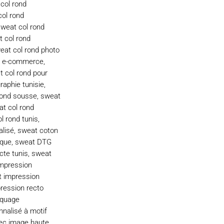
col rond
ol rond
weat col rond
 col rond
eat col rond photo
ur e-commerce
,
 col rond pour
raphie tunisie
,
rond sousse
,
sweat
t col rond
l rond tunis
,
alisé
,
sweat coton
ique
,
sweat DTG
cte tunis
,
sweat
mpression
 impression
ression recto
quage
nalisé à motif
ec image haute