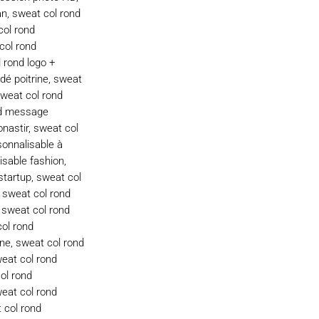
an
,
sweat col rond
col rond
col rond
 rond logo +
dé poitrine
,
sweat
weat col rond
nd message
nastir
,
sweat col
sonnalisable à
isable fashion
,
startup
,
sweat col
,
sweat col rond
,
sweat col rond
ol rond
nne
,
sweat col rond
eat col rond
ol rond
eat col rond
 col rond