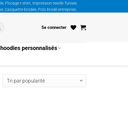
, Flocage t-shirt, Impression textile Tunisie,
ise, Casquette brodée, Polo brodé entreprise,
Se connecter
hoodies personnalisés