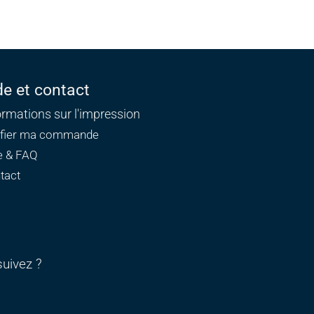
de et contact
ormations sur l'impression
ifier ma commande
e & FAQ
tact
uivez ?