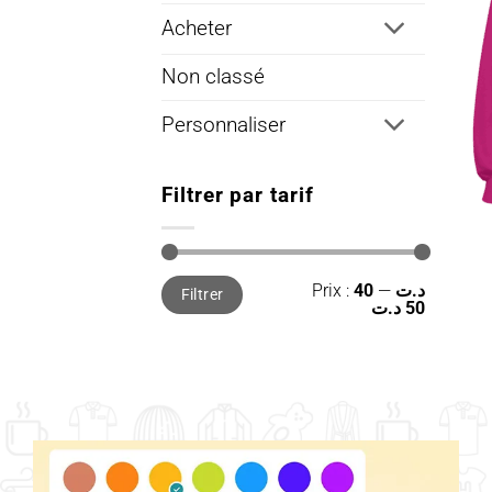
Acheter
Non classé
Personnaliser
Filtrer par tarif
Prix
Prix
Prix :
—
40 د.ت
Filtrer
min
max
50 د.ت