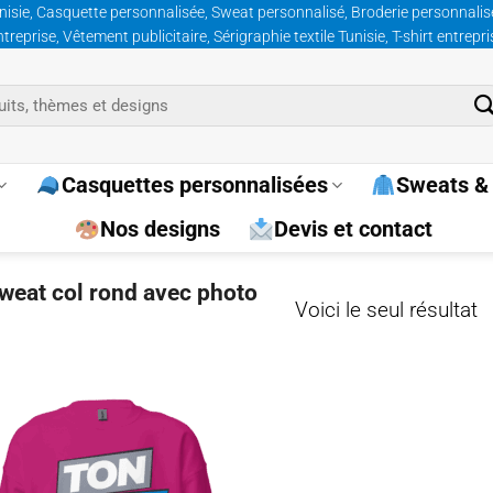
nisie, Casquette personnalisée, Sweat personnalisé, Broderie personnalisée
prise, Vêtement publicitaire, Sérigraphie textile Tunisie, T-shirt entrepr
Casquettes personnalisées
Sweats & 
Nos designs
Devis et contact
sweat col rond avec photo
Voici le seul résultat
Ajouter
à la
wishlist