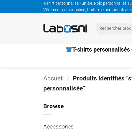
Passer
T-shirt personnalisé Tunisie, Polo personnalisé Tu
Vêtement personnalisé, Uniforme personnalisé entre
au
contenu
Recherche
pour :
T-shirts personnalisés
Accueil
/
Produits identifiés “
personnalisée”
Browse
Accessories