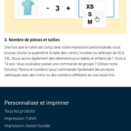
3. Nombre de pièces et tailles
Une fois que le t-shirt est conçu avec votre impression personnalisée, vous
pouvez choisir la quantité et la taille des t-shirts, hoodies ou tanktops de XS à
5XL. Nous avons également des vêtements pour bébés et enfants de 1 mois à
14 ans. Vous souhaitez passer une commande de groupe ? Utilisez notre
fonction "Noms et numéros" pour commander facilement des produits
identiques avec des noms ou des numéros différents en une seule fois.
Personnaliser et imprimer
Tous les produits
Impression T-shirt
Impression Sweat
hoodie