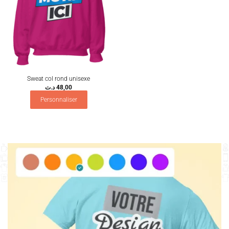
Sweat col rond unisexe
د.ت
48,00
Personnaliser