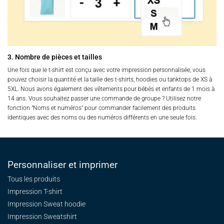
3. Nombre de pièces et tailles
Une fois que le t-shirt est conçu avec votre impression personnalisée, vous
pouvez choisir la quantité et la taille des t-shirts, hoodies ou tanktops de XS à
5XL. Nous avons également des vêtements pour bébés et enfants de 1 mois à
14 ans. Vous souhaitez passer une commande de groupe ? Utilisez notre
fonction "Noms et numéros" pour commander facilement des produits
identiques avec des noms ou des numéros différents en une seule fois.
Personnaliser et imprimer
Tous les produits
Impression T-shirt
Impression Sweat
hoodie
Impression Sweatshirt