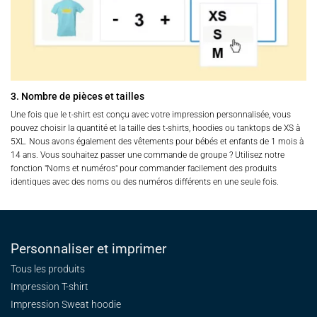
3. Nombre de pièces et tailles
Une fois que le t-shirt est conçu avec votre impression personnalisée, vous
pouvez choisir la quantité et la taille des t-shirts, hoodies ou tanktops de XS à
5XL. Nous avons également des vêtements pour bébés et enfants de 1 mois à
14 ans. Vous souhaitez passer une commande de groupe ? Utilisez notre
fonction "Noms et numéros" pour commander facilement des produits
identiques avec des noms ou des numéros différents en une seule fois.
Personnaliser et imprimer
Tous les produits
Impression T-shirt
Impression Sweat
hoodie