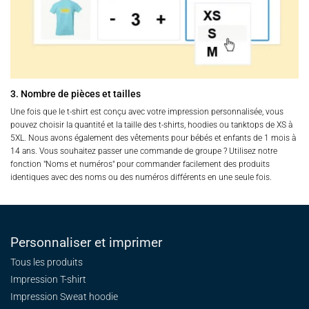
3. Nombre de pièces et tailles
Une fois que le t-shirt est conçu avec votre impression personnalisée, vous
pouvez choisir la quantité et la taille des t-shirts, hoodies ou tanktops de XS à
5XL. Nous avons également des vêtements pour bébés et enfants de 1 mois à
14 ans. Vous souhaitez passer une commande de groupe ? Utilisez notre
fonction "Noms et numéros" pour commander facilement des produits
identiques avec des noms ou des numéros différents en une seule fois.
Personnaliser et imprimer
Tous les produits
Impression T-shirt
Impression Sweat
hoodie