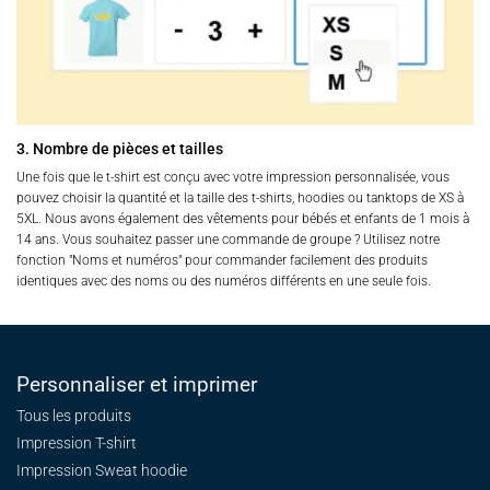
3. Nombre de pièces et tailles
Une fois que le t-shirt est conçu avec votre impression personnalisée, vous
pouvez choisir la quantité et la taille des t-shirts, hoodies ou tanktops de XS à
5XL. Nous avons également des vêtements pour bébés et enfants de 1 mois à
14 ans. Vous souhaitez passer une commande de groupe ? Utilisez notre
fonction "Noms et numéros" pour commander facilement des produits
identiques avec des noms ou des numéros différents en une seule fois.
Personnaliser et imprimer
Tous les produits
Impression T-shirt
Impression Sweat
hoodie