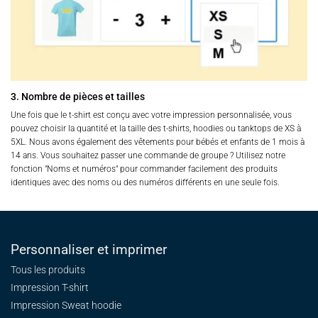
3. Nombre de pièces et tailles
Une fois que le t-shirt est conçu avec votre impression personnalisée, vous
pouvez choisir la quantité et la taille des t-shirts, hoodies ou tanktops de XS à
5XL. Nous avons également des vêtements pour bébés et enfants de 1 mois à
14 ans. Vous souhaitez passer une commande de groupe ? Utilisez notre
fonction "Noms et numéros" pour commander facilement des produits
identiques avec des noms ou des numéros différents en une seule fois.
Personnaliser et imprimer
Tous les produits
Impression T-shirt
Impression Sweat
hoodie