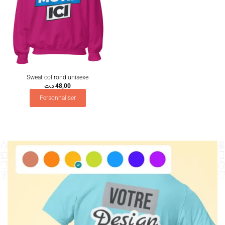
Sweat col rond unisexe
د.ت
48,00
Personnaliser