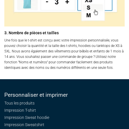
3. Nombre de pièces et tailles
Une fois que le t-shirt est conçu avec votre impression personnalisée, vous
pouvez choisir la quantité et la taille des t-shirts, hoodies ou tanktops de XS à
5XL. Nous avons également des vêtements pour bébés et enfants de 1 mois à
14 ans. Vous souhaitez passer une commande de groupe ? Utilisez notre
fonction "Noms et numéros" pour commander facilement des produits
identiques avec des noms ou des numéros différents en une seule fois.
Personnaliser et imprimer
Tous les produits
Impression T-shirt
Impression Sweat
hoodie
Impression Sweatshirt