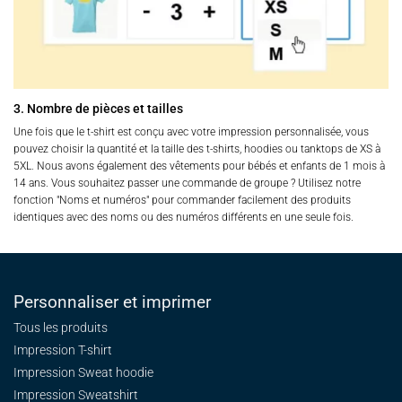
3. Nombre de pièces et tailles
Une fois que le t-shirt est conçu avec votre impression personnalisée, vous
pouvez choisir la quantité et la taille des t-shirts, hoodies ou tanktops de XS à
5XL. Nous avons également des vêtements pour bébés et enfants de 1 mois à
14 ans. Vous souhaitez passer une commande de groupe ? Utilisez notre
fonction "Noms et numéros" pour commander facilement des produits
identiques avec des noms ou des numéros différents en une seule fois.
Personnaliser et imprimer
Tous les produits
Impression T-shirt
Impression Sweat
hoodie
Impression Sweatshirt