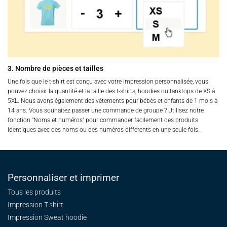
3. Nombre de pièces et tailles
Une fois que le t-shirt est conçu avec votre impression personnalisée, vous
pouvez choisir la quantité et la taille des t-shirts, hoodies ou tanktops de XS à
5XL. Nous avons également des vêtements pour bébés et enfants de 1 mois à
14 ans. Vous souhaitez passer une commande de groupe ? Utilisez notre
fonction "Noms et numéros" pour commander facilement des produits
identiques avec des noms ou des numéros différents en une seule fois.
Personnaliser et imprimer
Tous les produits
Impression T-shirt
Impression Sweat
hoodie