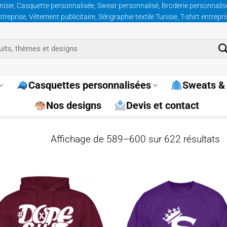
nisie, Casquette personnalisée, Sweat personnalisé, Broderie personnalisée
prise, Vêtement publicitaire, Sérigraphie textile Tunisie, T-shirt entrepr
Casquettes personnalisées
Sweats & 
Nos designs
Devis et contact
Tr
Affichage de 589–600 sur 622 résultats
p
p
Ajouter
Ajo
à la
à 
wishlist
wish