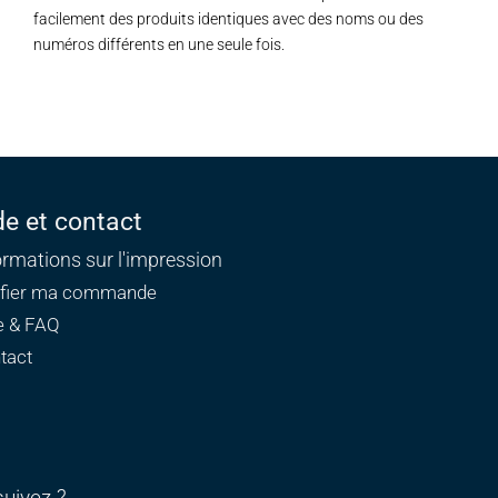
facilement des produits identiques avec des noms ou des
numéros différents en une seule fois.
de et contact
ormations sur l'impression
ifier ma commande
e & FAQ
tact