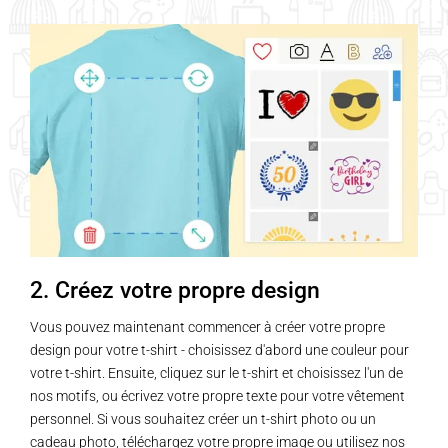
Les
Les
options
options
peuvent
peuvent
être
être
choisies
choisies
sur
sur
la
la
page
page
du
du
produit
produit
2. Créez votre propre design
Vous pouvez maintenant commencer à créer votre propre
design pour votre t-shirt - choisissez d'abord une couleur pour
votre t-shirt. Ensuite, cliquez sur le t-shirt et choisissez l'un de
nos motifs, ou écrivez votre propre texte pour votre vêtement
personnel. Si vous souhaitez créer un t-shirt photo ou un
cadeau photo, téléchargez votre propre image ou utilisez nos