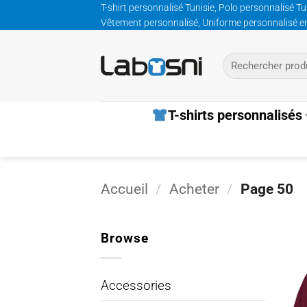
Passer
T-shirt personnalisé Tunisie, Polo personnalisé Tu
Vêtement personnalisé, Uniforme personnalisé entre
au
contenu
Recherche
pour :
T-shirts personnalisés
Accueil
/
Acheter
/
Page 50
Browse
Accessories