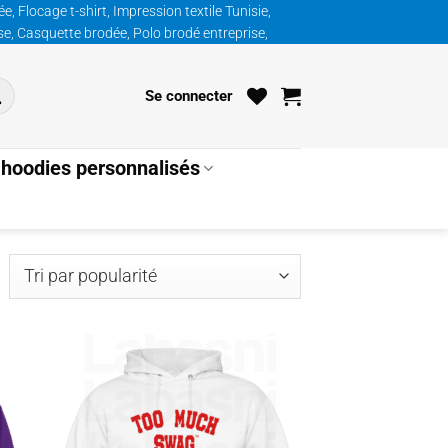
, Flocage t-shirt, Impression textile Tunisie,
ise, Casquette brodée, Polo brodé entreprise,
Se connecter
hoodies personnalisés
ié
ar
opularité
uter
Ajouter
la
à la
list
wishlist