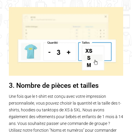
Les
options
peuvent
être
choisies
sur
la
page
du
produit
3. Nombre de pièces et tailles
Une fois que le t-shirt est conçu avec votre impression
personnalisée, vous pouvez choisir la quantité et la taille des t-
shirts, hoodies ou tanktops de XS à 5XL. Nous avons
également des vêtements pour bébés et enfants de 1 mois à 14
ans. Vous souhaitez passer une commande de groupe ?
Utilisez notre fonction "Noms et numéros" pour commander