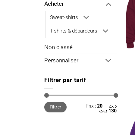
Acheter
Sweat-shirts
T-shirts & débardeurs
Non classé
Personnaliser
Filtrer par tarif
Prix
Prix
Prix :
—
20 د.ت
Filtrer
min
max
130 د.ت