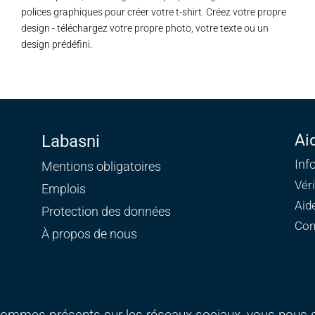
polices graphiques pour créer votre t-shirt. Créez votre propre
design - téléchargez votre propre photo, votre texte ou un
design prédéfini.
Ai
Labasni
Inf
Mentions obligatoires
Vér
Emplois
Aid
Protection des données
Con
À propos de nous