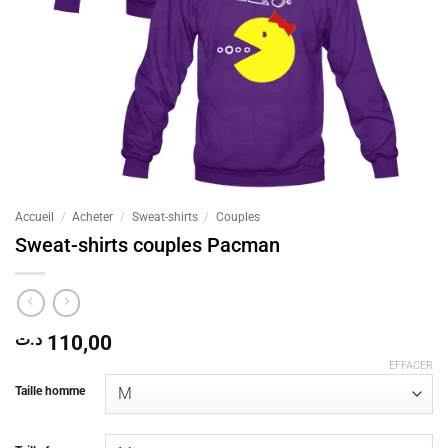
Accueil
/
Acheter
/
Sweat-shirts
/
Couples
Sweat-shirts couples Pacman
د.ت
110,00
EFFACER
Taille homme