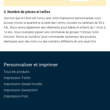
3. Nombre de pièces et tailles
Une fois que le t-shirt est conçu avec votre impression personnalisée, vous
pouvez choisir la quantité et la taille des t-shirts, hoodies ou tanktops de XS à
5XL. Nous avons également des vêtements pour bébés et enfants de 1 mois à
14 ans. Vous souhaitez passer une commande de groupe ? Utilisez notre
fonction "Noms et numéros" pour commander facilement des produits
identiques avec des noms ou des numéros différents en une seule fois.
Personnaliser et imprimer
Tous les produits
Impression T-shirt
Impression Sweat
hoodie
Impression Sweatshirt
Impression Polo