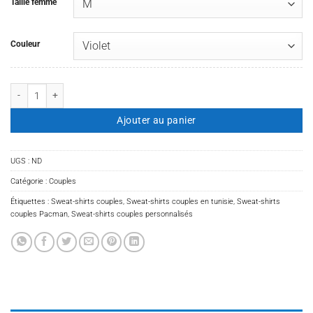
Taille femme
Couleur
quantité de Sweat-shirts couples Pacman
Ajouter au panier
UGS :
ND
Catégorie :
Couples
Étiquettes :
Sweat-shirts couples
,
Sweat-shirts couples en tunisie
,
Sweat-shirts
couples Pacman
,
Sweat-shirts couples personnalisés