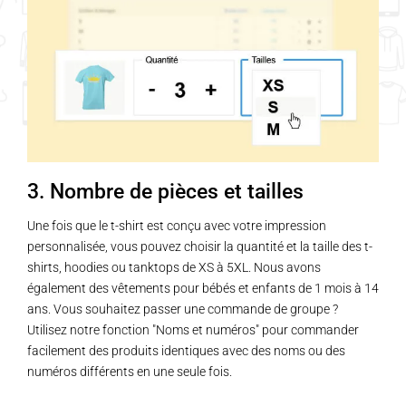
Les
options
peuvent
être
choisies
sur
la
page
3. Nombre de pièces et tailles
du
produit
Une fois que le t-shirt est conçu avec votre impression
personnalisée, vous pouvez choisir la quantité et la taille des t-
shirts, hoodies ou tanktops de XS à 5XL. Nous avons
également des vêtements pour bébés et enfants de 1 mois à 14
ans. Vous souhaitez passer une commande de groupe ?
Utilisez notre fonction "Noms et numéros" pour commander
facilement des produits identiques avec des noms ou des
numéros différents en une seule fois.