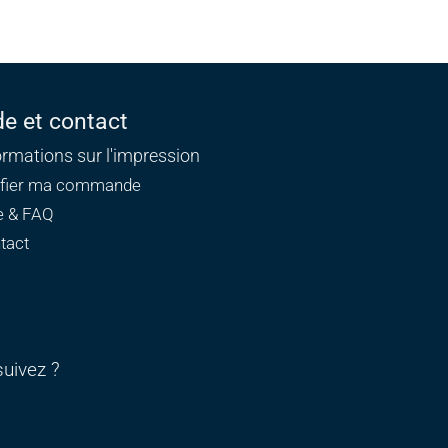
de et contact
ormations sur l'impression
ifier ma commande
e & FAQ
tact
uivez ?