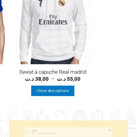
ist
wishlist
Sweat à capuche Real madrid
Plage
د.ت
38,00
–
د.ت
55,00
de
prix :
Choix des options
38,00 د.ت
à
Ce
55,00 د.ت
produit
a
plusieurs
variations.