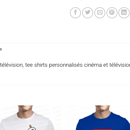
s
télévision, tee shirts personnalisés cinéma et télévision
Ajouter
Ajou
à la
à l