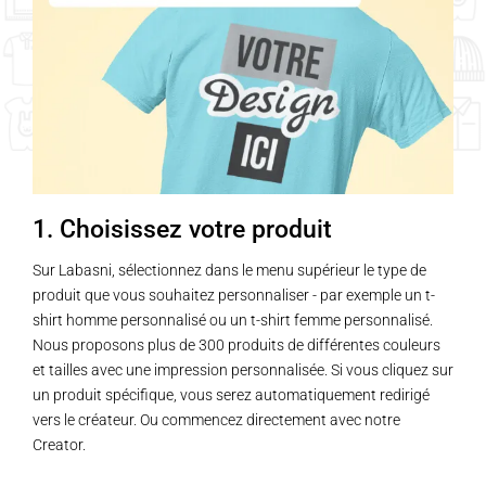
Les
Les
options
options
peuvent
peuvent
être
être
choisies
choisies
sur
sur
la
la
page
page
1. Choisissez votre produit
du
du
produit
produit
Sur Labasni, sélectionnez dans le menu supérieur le type de
produit que vous souhaitez personnaliser - par exemple un t-
shirt homme personnalisé ou un t-shirt femme personnalisé.
Nous proposons plus de 300 produits de différentes couleurs
et tailles avec une impression personnalisée. Si vous cliquez sur
un produit spécifique, vous serez automatiquement redirigé
vers le créateur. Ou commencez directement avec notre
Creator.