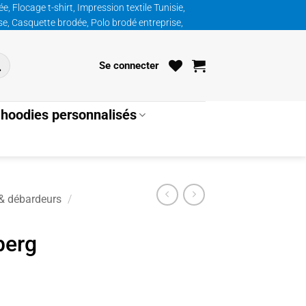
, Flocage t-shirt, Impression textile Tunisie,
ise, Casquette brodée, Polo brodé entreprise,
Se connecter
hoodies personnalisés
 & débardeurs
/
berg