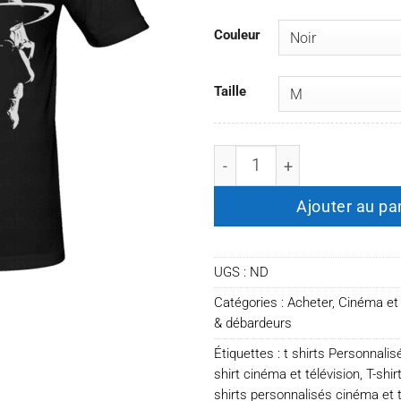
Couleur
Taille
quantité de T-shirt Heisen
Ajouter au pa
UGS :
ND
Catégories :
Acheter
,
Cinéma et 
& débardeurs
Étiquettes :
t shirts Personnalis
shirt cinéma et télévision
,
T-shi
shirts personnalisés cinéma et t