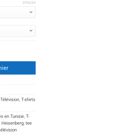
EFFACER
berg
nier
Télévision
,
T-shirts
és en Tunisie
,
T-
rt Heisenberg
,
tee
élévision