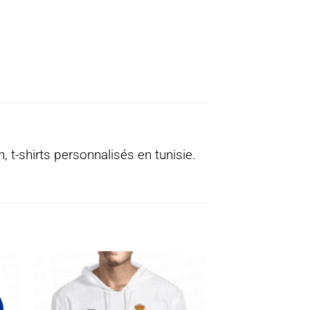
, t-shirts personnalisés en tunisie.
ter
Ajouter
a
à la