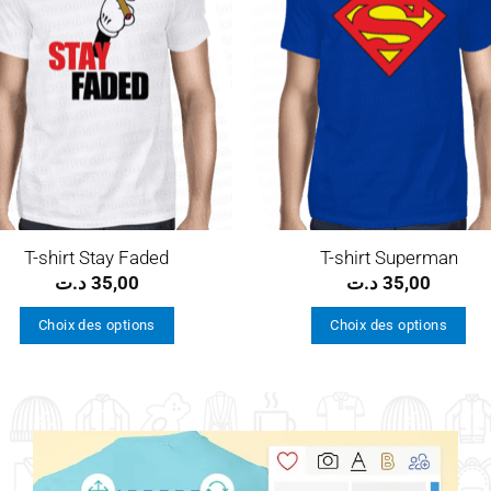
wishlist
wishl
T-shirt Stay Faded
T-shirt Superman
د.ت
35,00
د.ت
35,00
Choix des options
Choix des options
Ce
Ce
produit
produit
a
a
plusieurs
plusieurs
variations.
variations.