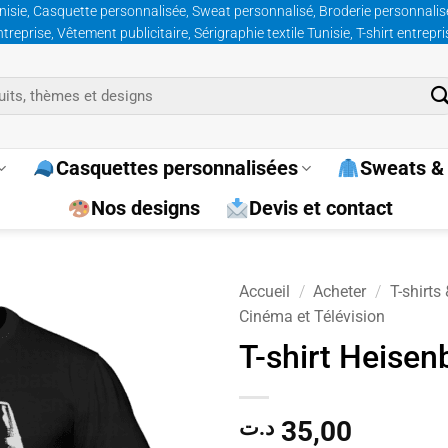
nisie, Casquette personnalisée, Sweat personnalisé, Broderie personnalisée
prise, Vêtement publicitaire, Sérigraphie textile Tunisie, T-shirt entrepr
Casquettes personnalisées
Sweats & 
Nos designs
Devis et contact
Accueil
/
Acheter
/
T-shirts
Cinéma et Télévision
Ajouter
T-shirt Heisen
à la
wishlist
35,00
د.ت