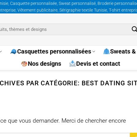
nisie, Casquette personnalisée, Sweat personnalisé, Broderie personnalisée
prise, Vêtement publicitaire, Sérigraphie textile Tunisie, T-shirt entrepr
Casquettes personnalisées
Sweats & 
Nos designs
Devis et contact
CHIVES PAR CATÉGORIE:
BEST DATING SI
 ce que vous demander. Merci de chercher encore