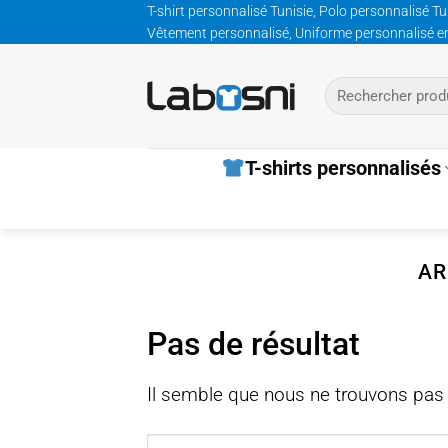
Passer
T-shirt personnalisé Tunisie, Polo personnalisé Tu
Vêtement personnalisé, Uniforme personnalisé entre
au
contenu
Recherche
pour :
T-shirts personnalisés
AR
Pas de résultat
Il semble que nous ne trouvons pas