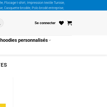
, Flocage t-shirt, Impression textile Tunisie,
ise, Casquette brodée, Polo brodé entreprise,
Se connecter
hoodies personnalisés
TES