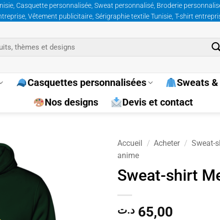
nisie, Casquette personnalisée, Sweat personnalisé, Broderie personnalisée
prise, Vêtement publicitaire, Sérigraphie textile Tunisie, T-shirt entrepr
Casquettes personnalisées
Sweats & 
Nos designs
Devis et contact
Accueil
/
Acheter
/
Sweat-sh
anime
Ajouter
Sweat-shirt M
à la
wishlist
65,00
د.ت