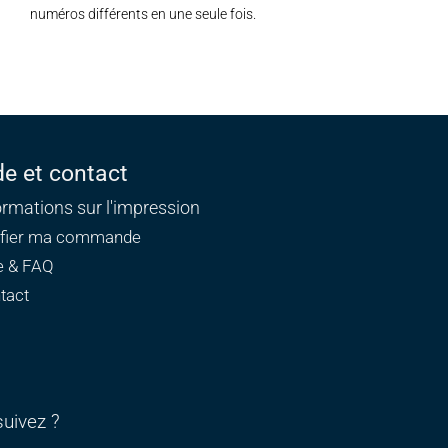
numéros différents en une seule fois.
de et contact
ormations sur l'impression
ifier ma commande
e & FAQ
tact
uivez ?