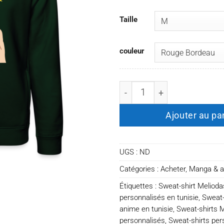
Taille
couleur
quantité de Sweat-shirt Me
Ajouter au pa
UGS :
ND
Catégories :
Acheter
,
Manga & 
Étiquettes :
Sweat-shirt Melioda
personnalisés en tunisie
,
Sweat-
anime en tunisie
,
Sweat-shirts 
personnalisés
,
Sweat-shirts per