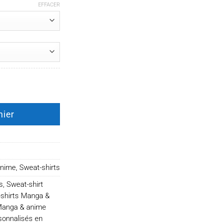
EFFACER
liodas
nier
anime
,
Sweat-shirts
s
,
Sweat-shirt
shirts Manga &
Manga & anime
sonnalisés en