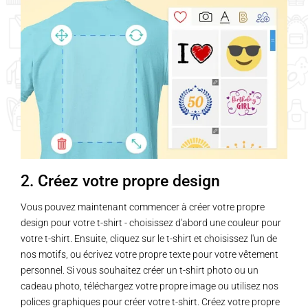
plusieurs
plusieurs
variations.
variations.
Les
Les
options
options
peuvent
peuvent
être
être
choisies
choisies
sur
sur
la
la
page
page
2. Créez votre propre design
du
du
produit
produit
Vous pouvez maintenant commencer à créer votre propre
design pour votre t-shirt - choisissez d'abord une couleur pour
votre t-shirt. Ensuite, cliquez sur le t-shirt et choisissez l'un de
nos motifs, ou écrivez votre propre texte pour votre vêtement
personnel. Si vous souhaitez créer un t-shirt photo ou un
cadeau photo, téléchargez votre propre image ou utilisez nos
polices graphiques pour créer votre t-shirt. Créez votre propre