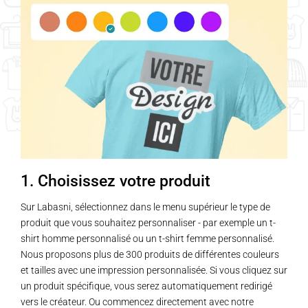
plusieurs
plusieurs
variations.
variations.
Les
Les
options
options
peuvent
peuvent
être
être
choisies
choisies
sur
sur
la
la
page
page
1. Choisissez votre produit
du
du
produit
produit
Sur Labasni, sélectionnez dans le menu supérieur le type de
produit que vous souhaitez personnaliser - par exemple un t-
shirt homme personnalisé ou un t-shirt femme personnalisé.
Nous proposons plus de 300 produits de différentes couleurs
et tailles avec une impression personnalisée. Si vous cliquez sur
un produit spécifique, vous serez automatiquement redirigé
vers le créateur. Ou commencez directement avec notre