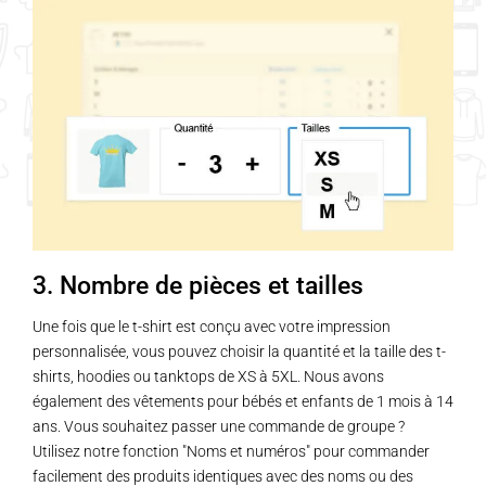
plusieurs
variations.
Les
options
peuvent
être
choisies
sur
la
page
3. Nombre de pièces et tailles
du
produit
Une fois que le t-shirt est conçu avec votre impression
personnalisée, vous pouvez choisir la quantité et la taille des t-
shirts, hoodies ou tanktops de XS à 5XL. Nous avons
également des vêtements pour bébés et enfants de 1 mois à 14
ans. Vous souhaitez passer une commande de groupe ?
Utilisez notre fonction "Noms et numéros" pour commander
facilement des produits identiques avec des noms ou des