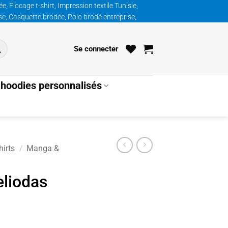
, Flocage t-shirt, Impression textile Tunisie,
ise, Casquette brodée, Polo brodé entreprise,
Se connecter
hoodies personnalisés
irts
/
Manga &
eliodas