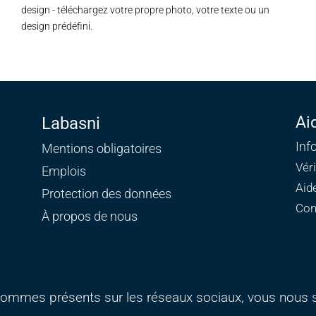
design - téléchargez votre propre photo, votre texte ou un
design prédéfini.
Ai
Labasni
Inf
Mentions obligatoires
Vér
Emplois
Aid
Protection des données
Con
À propos de nous
ommes présents sur les réseaux sociaux, vous nous s